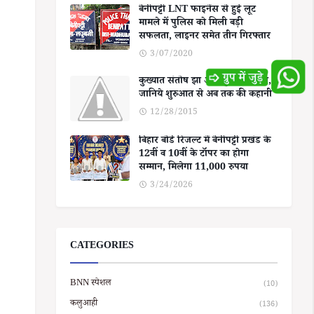
बेनीपट्टी LNT फाइनेंस से हुई लूट
मामले में पुलिस को मिली बड़ी
सफलता, लाइनर समेत तीन गिरफ्तार
3/07/2020
कुख्यात संतोष झा और जुर्म का रिश्ता,
जानिये शुरुआत से अब तक की कहानी
12/28/2015
बिहार बोर्ड रिजल्ट में बेनीपट्टी प्रखंड के
12वीं व 10वीं के टॉपर का होगा
सम्मान, मिलेगा 11,000 रुपया
3/24/2026
CATEGORIES
BNN स्पेशल
(10)
कलुआही
(136)