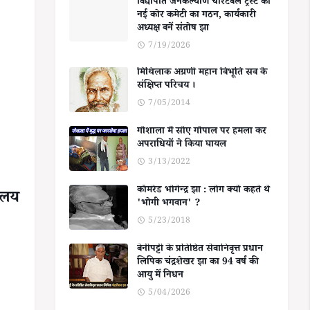
विद्यापति जनकल्याण चैरिटेबल ट्रस्ट की
नई कोर कमेटी का गठन, कार्यकारी
अध्यक्ष बनें संतोष झा
7/19/2026
मिथिलाक अग्रणी महान बिभूति सब के
संक्षिप्त परिचय ।
7/05/2014
गोशाला में सोए गोपाल पर हमला कर
अपराधियों ने किया घायल
3/13/2022
कॉमरेड भोगेन्द्र झा : लोग क्यों कहते थे
यालय
'भोगी भगवान' ?
5/23/2018
बेनीपट्टी के प्रतिष्ठित सेवानिवृत्त प्रधान
लिपिक चंद्रशेखर झा का 94 वर्ष की
आयु में निधन
5/04/2026