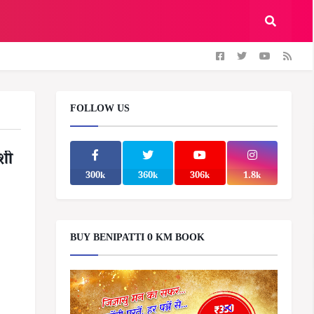
FOLLOW US
ेशी
300k
360k
306k
1.8k
BUY BENIPATTI 0 KM BOOK