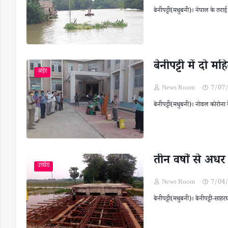
बेनीपट्टी(मधुबनी)। नेपाल के तर
बेनीपट्टी में दो
अड़ेर
News Room
7/07
बेनीपट्टी(मधुबनी)। नोवल कोरोना क
तीन वर्षों से अध
उच्चैठ
News Room
7/04
बेनीपट्टी(मधुबनी)। बेनीपट्टी-सा