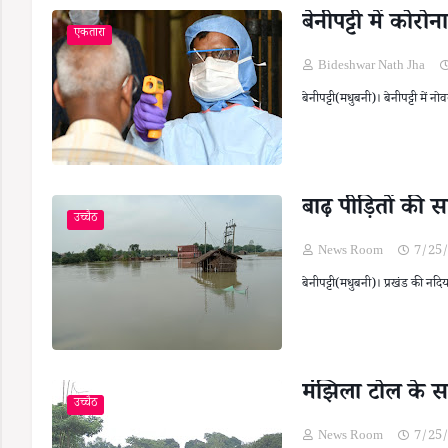
बेनीपट्टी में कोर
एकतारा
Bideshwar Nath Jha
बेनीपट्टी(मधुबनी)। बेनीपट्टी में 
बाढ़ पीड़ितों की 
उच्चैठ
News Room
7/25
बेनीपट्टी(मधुबनी)। प्रखंड की नद
मंझिला टोल के समी
उच्चैठ
News Room
7/25