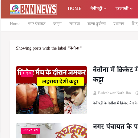
HOME
बेनीपट्टी
हरलाखी
Home
नगर पंचायत
क्राइम
समस्या
घटना दुर्घटना
प्रशासन
शिक्
Showing posts with the label
बेतौना
बेतौना में क्रिक
करहरा
कट्टा
Bideshwar Nath Jha
बेनीपट्टी के बेतौना में क्रिकेट म
नगर पंचायत के परि
नगर पंचायत