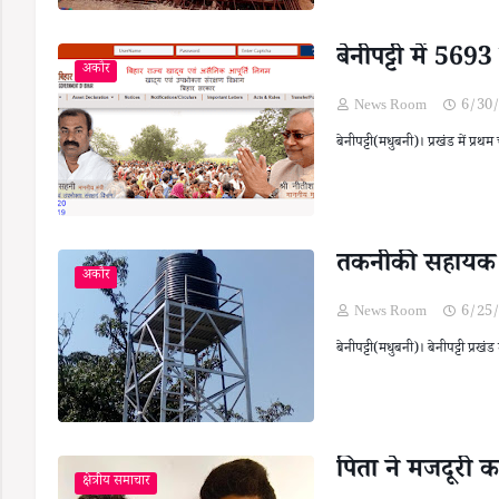
बेनीपट्टी में 56
अकौर
News Room
6/30
बेनीपट्टी(मधुबनी)। प्रखंड में प
तकनीकी सहायक 
अकौर
News Room
6/25
बेनीपट्टी(मधुबनी)। बेनीपट्टी प्
पिता ने मजदूरी 
क्षेत्रीय समाचार