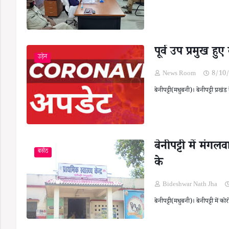
पूर्व उप प्रमुख ह
उड़ेन
News Room
8/10
बेनीपट्टी(मधुबनी)। बेनीपट्टी प्रखं
बेनीपट्टी में मं
बसैठ
के
Bideshwar Nath Jha
बेनीपट्टी(मधुबनी)। बेनीपट्टी मे