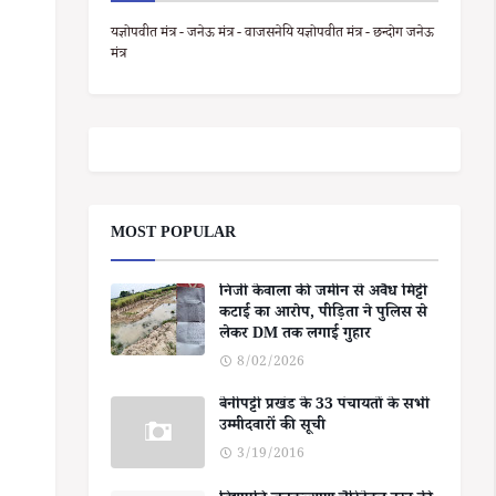
यज्ञोपवीत मंत्र - जनेऊ मंत्र - वाजसनेयि यज्ञोपवीत मंत्र - छन्दोग जनेऊ
मंत्र
MOST POPULAR
निजी केवाला की जमीन से अवैध मिट्टी
कटाई का आरोप, पीड़िता ने पुलिस से
लेकर DM तक लगाई गुहार
8/02/2026
बेनीपट्टी प्रखंड के 33 पंचायतों के सभी
उम्मीदवारों की सूची
3/19/2016