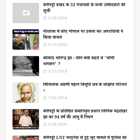
बेनीपट्टी प्रखंड के 33 पंचायतों के सभी उम्मीदवारों की
सूची
3/19/2016
गोशाला में सोए गोपाल पर हमला कर अपराधियों ने
किया घायल
3/13/2022
कॉमरेड भोगेन्द्र झा : लोग क्यों कहते थे 'भोगी
भगवान' ?
5/23/2018
मिथिलाक अग्रणी महान बिभूति सब के संक्षिप्त परिचय
।
7/05/2014
बेनीपट्टी के प्रतिष्ठित सेवानिवृत्त प्रधान लिपिक चंद्रशेखर
झा का 94 वर्ष की आयु में निधन
5/04/2026
बेनीपट्टी LNT फाइनेंस से हुई लूट मामले में पुलिस को