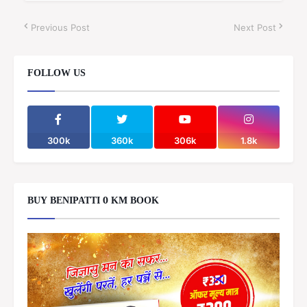
Previous Post
Next Post
FOLLOW US
300k
360k
306k
1.8k
BUY BENIPATTI 0 KM BOOK