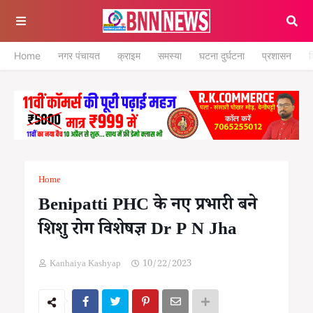
Home
नगर पंचायत
क्राइम
समस्या
घटना दुर्घटना
प्रशासन
श
Home
Benipatti PHC के नए प्रभारी बने
शिशु रोग विशेषज्ञ Dr P N Jha
Kanhaiya Kashyap
10/22/2023