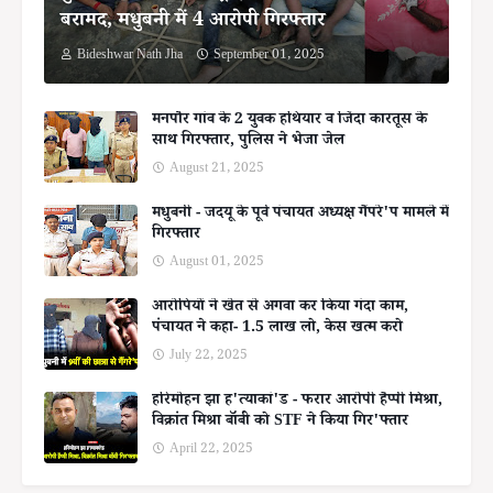
बरामद, मधुबनी में 4 आरोपी गिरफ्तार
Bideshwar Nath Jha
September 01, 2025
मनपौर गांव के 2 युवक हथियार व जिंदा कारतूस के
साथ गिरफ्तार, पुलिस ने भेजा जेल
August 21, 2025
मधुबनी - जदयू के पूर्व पंचायत अध्यक्ष गैंपरे'प मामले में
गिरफ्तार
August 01, 2025
आरोपियों ने खेत से अगवा कर किया गंदा काम,
पंचायत ने कहा- 1.5 लाख लो, केस खत्म करो
July 22, 2025
हरिमोहन झा ह'त्याकां'ड - फरार आरोपी हैप्पी मिश्रा,
विक्रांत मिश्रा बॉबी को STF ने किया गिर'फ्तार
April 22, 2025