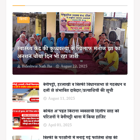
बिस्फी
स्वास्थ्य केंद्र की कुव्यवस्था के खिलाफ मनोज झा का
अनशन चौथा दिन भी रहा जारी
Bideshwar Nath Jha
August 22, 2025
बेनीपट्टी, हरलाखी व बिस्फी विधानसभा से गठबंधन व
दलों से संभावित दावेदार/प्रत्याशियों की सूची
August 11, 2025
कथित अ'पह्रत किराना व्यवसायी दिलीप साह को
परिजनों ने बेनीपट्टी थाना में किया हाजिर
April 01, 2025
बिस्फी के परसौनी में मनाई गई फातिमा शेख की