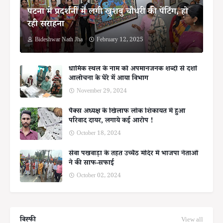
पटना में प्रदर्शनी में लगी खुशबु चौधरी की पेंटिंग, हो
रही सराहना
Bideshwar Nath Jha
February 12, 2025
धार्मिक स्थल के नाम को अपमानजनक शब्दों से दर्शा
आलोचना के घेरे में आया विभाग
November 29, 2024
पैक्स अध्यक्ष के खिलाफ लोक शिकायत में हुआ
परिवाद दायर, लगाये कई आरोप !
October 18, 2024
सेवा पखवाड़ा के तहत उच्चैठ मंदिर में भाजपा नेताओं
ने की साफ-सफाई
October 02, 2024
बिस्फी
View all