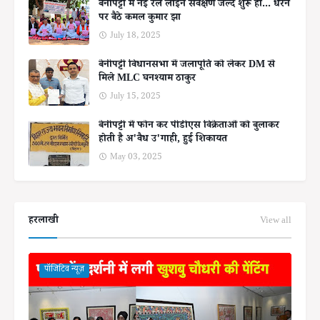
बेनीपट्टी में नई रेल लाइन सर्वेक्षण जल्द शुरू हो... धरने
पर बैठे कमल कुमार झा
July 18, 2025
बेनीपट्टी विधानसभा में जलापूर्ति को लेकर DM से
मिले MLC घनश्याम ठाकुर
July 15, 2025
बेनीपट्टी में फोन कर पीडीएस विक्रेताओं को बुलाकर
होती है अ'वैध उ'गाही, हुई शिकायत
May 03, 2025
हरलाखी
View all
पॉजिटिव न्यूज़