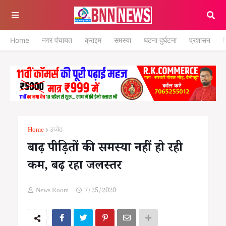
Home
नगर पंचायत
क्राइम
समस्या
घटना दुर्घटना
प्रशासन
श
Home
उच्चैठ
बाढ़ पीड़ितों की समस्या नहीं हो रही
कम, बढ़ रहा जलस्तर
News Room
7/25/2020