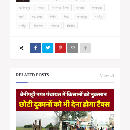
दामोदरपुर
नजरा
नल जल योजना
बगवासा
बनकट्टा
बररी
बाढ़ खबर
बेतौना
बेहटा
भगवतीपुर
माधोपुर
रानीपुर
शिवनगर
समस्या
सोहरौल
RELATED POSTS
View all