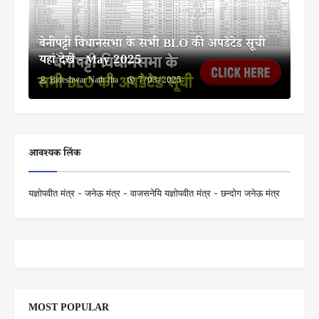
बेनीपट्टी विधानसभा के सभी BLO की अपडेटेड सूची
यहां देखें - May 2025
Bideshwar Nath Jha
7/03/2025
आवश्यक लिंक
यज्ञोपवीत मंत्र - जनेऊ मंत्र - वाजसनेयि यज्ञोपवीत मंत्र - छन्दोग जनेऊ मंत्र
MOST POPULAR