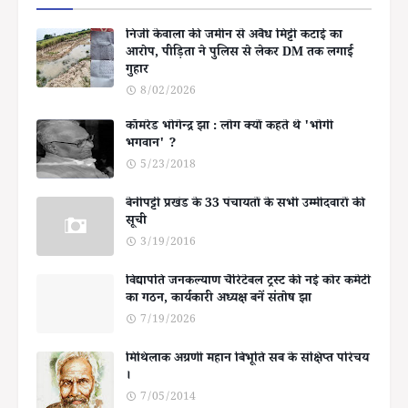
निजी केवाला की जमीन से अवैध मिट्टी कटाई का
आरोप, पीड़िता ने पुलिस से लेकर DM तक लगाई
गुहार
8/02/2026
कॉमरेड भोगेन्द्र झा : लोग क्यों कहते थे 'भोगी
भगवान' ?
5/23/2018
बेनीपट्टी प्रखंड के 33 पंचायतों के सभी उम्मीदवारों की
सूची
3/19/2016
विद्यापति जनकल्याण चैरिटेबल ट्रस्ट की नई कोर कमेटी
का गठन, कार्यकारी अध्यक्ष बनें संतोष झा
7/19/2026
मिथिलाक अग्रणी महान बिभूति सब के संक्षिप्त परिचय
।
7/05/2014