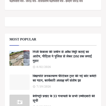
यज्ञोपवीत मंत्र - जनेऊ मंत्र - वाजसनेयि यज्ञोपवीत मंत्र - छन्दोग जनेऊ मंत्र
MOST POPULAR
निजी केवाला की जमीन से अवैध मिट्टी कटाई का
आरोप, पीड़िता ने पुलिस से लेकर DM तक लगाई
गुहार
8/02/2026
विद्यापति जनकल्याण चैरिटेबल ट्रस्ट की नई कोर कमेटी
का गठन, कार्यकारी अध्यक्ष बनें संतोष झा
7/19/2026
बेनीपट्टी प्रखंड के 33 पंचायतों के सभी उम्मीदवारों की
सूची