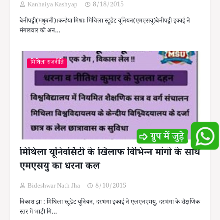
Kanhaiya Kashyap
8/18/2015
बेनीपट्टी(मधुबनी)।कन्हैया मिश्राः मिथिला स्टूडैंट यूनियन(एमएसयू)बेनीपट्टी इकाई ने
मंगलवार को अन…
मिथिला राजनीति
मिथिला यूनिवर्सिटी के खिलाफ विभिन्न मांगो के साथ
एमएसयु का धरना कल
Bideshwar Nath Jha
8/10/2015
बिकाश झा : मिथिला स्टूडेंट यूनियन, दरभंगा इकाई ने एलएनएमयु, दरभंगा के शैक्षणिक
स्तर में भाड़ी गि…