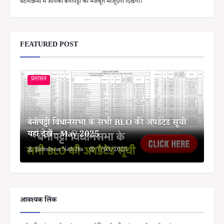
घटनाक्रमों में आपको बेनीपट्टी की मजबूत मौजूदगी दिखेगी।
FEATURED POST
प्रशासन
बेनीपट्टी विधानसभा के सभी BLO की अपडेटेड सूची
यहां देखें - May 2025
Bideshwar Nath Jha
7/03/2025
आवश्यक लिंक