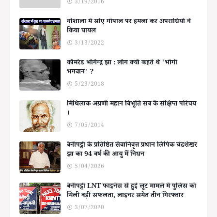
3/19/2016
गोशाला में सोए गोपाल पर हमला कर अपराधियों ने
किया घायल
3/13/2022
कॉमरेड भोगेन्द्र झा : लोग क्यों कहते थे 'भोगी
भगवान' ?
5/23/2018
मिथिलाक अग्रणी महान बिभूति सब के संक्षिप्त परिचय
।
7/05/2014
बेनीपट्टी के प्रतिष्ठित सेवानिवृत्त प्रधान लिपिक चंद्रशेखर
झा का 94 वर्ष की आयु में निधन
5/04/2026
बेनीपट्टी LNT फाइनेंस से हुई लूट मामले में पुलिस को
मिली बड़ी सफलता, लाइनर समेत तीन गिरफ्तार
3/07/2020