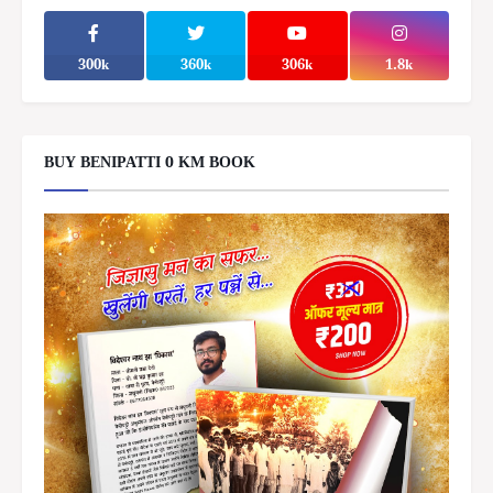
300k
360k
306k
1.8k
BUY BENIPATTI 0 KM BOOK