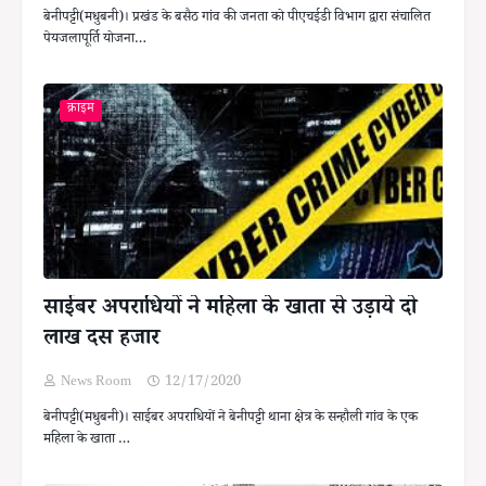
बेनीपट्टी(मधुबनी)। प्रखंड के बसैठ गांव की जनता को पीएचईडी विभाग द्वारा संचालित
पेयजलापूर्ति योजना…
क्राइम
साईबर अपराधियों ने महिला के खाता से उड़ाये दो
लाख दस हजार
News Room
12/17/2020
बेनीपट्टी(मधुबनी)। साईबर अपराधियों ने बेनीपट्टी थाना क्षेत्र के सन्हौली गांव के एक
महिला के खाता …