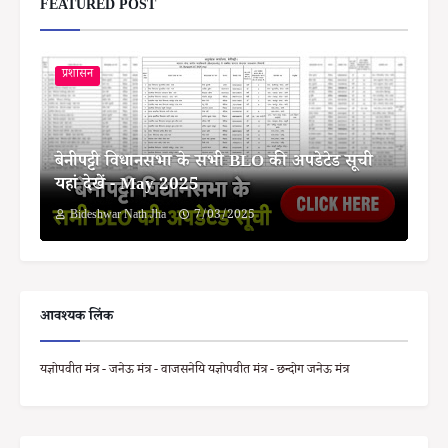
FEATURED POST
प्रशासन
बेनीपट्टी विधानसभा के सभी BLO की अपडेटेड सूची
यहां देखें - May 2025
Bideshwar Nath Jha
7/03/2025
आवश्यक लिंक
यज्ञोपवीत मंत्र - जनेऊ मंत्र - वाजसनेयि यज्ञोपवीत मंत्र - छन्दोग जनेऊ मंत्र