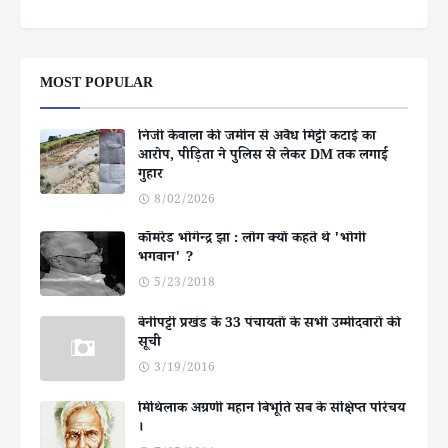
MOST POPULAR
निजी केवाला की जमीन से अवैध मिट्टी कटाई का
आरोप, पीड़िता ने पुलिस से लेकर DM तक लगाई
गुहार
8/02/2026
कॉमरेड भोगेन्द्र झा : लोग क्यों कहते थे 'भोगी
भगवान' ?
5/23/2018
बेनीपट्टी प्रखंड के 33 पंचायतों के सभी उम्मीदवारों की
सूची
3/19/2016
मिथिलाक अग्रणी महान बिभूति सब के संक्षिप्त परिचय
।