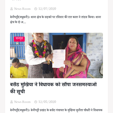
News Room
12/07/2020
बेनीपट्टी(मधुबनी)। थाना क्षेत्र के सड़कों पर रविवार की रात काल ने तांडव किया। थाना
क्षेत्र के दो अ…
चानपुरा
बसैठ मुखिया ने विधायक को सौंपा जनसमस्याओं
की सूची
News Room
12/05/2020
बेनीपट्टी(मधुबनी)। बेनीपट्टी प्रखंड के बसैठ पंचायत के मुखिया सुनीता चौधरी ने विधायक