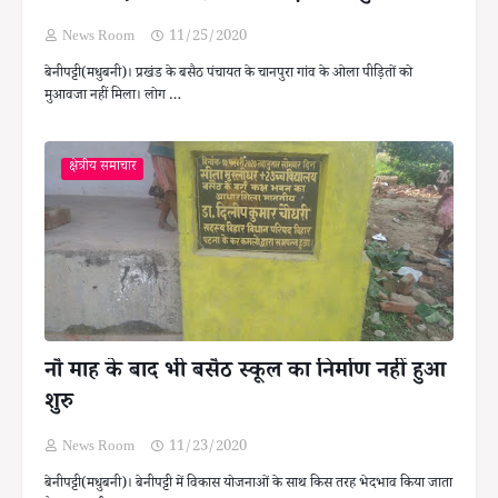
News Room
11/25/2020
बेनीपट्टी(मधुबनी)। प्रखंड के बसैठ पंचायत के चानपुरा गांव के ओला पीड़ितों को
मुआवजा नहीं मिला। लोग …
क्षेत्रीय समाचार
नौ माह के बाद भी बसैठ स्कूल का निर्माण नहीं हुआ
शुरु
News Room
11/23/2020
बेनीपट्टी(मधुबनी)। बेनीपट्टी में विकास योजनाओं के साथ किस तरह भेदभाव किया जाता