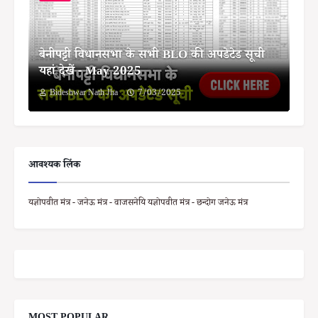
बेनीपट्टी विधानसभा के सभी BLO की अपडेटेड सूची
यहां देखें - May 2025
Bideshwar Nath Jha
7/03/2025
आवश्यक लिंक
यज्ञोपवीत मंत्र - जनेऊ मंत्र - वाजसनेयि यज्ञोपवीत मंत्र - छन्दोग जनेऊ मंत्र