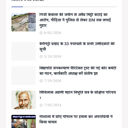
MOST POPULAR
निजी केवाला की जमीन से अवैध मिट्टी कटाई का
आरोप, पीड़िता ने पुलिस से लेकर DM तक लगाई
गुहार
8/02/2026
बेनीपट्टी प्रखंड के 33 पंचायतों के सभी उम्मीदवारों की
सूची
3/19/2016
विद्यापति जनकल्याण चैरिटेबल ट्रस्ट की नई कोर कमेटी
का गठन, कार्यकारी अध्यक्ष बनें संतोष झा
7/19/2026
मिथिलाक अग्रणी महान बिभूति सब के संक्षिप्त परिचय
।
7/05/2014
गोशाला में सोए गोपाल पर हमला कर अपराधियों ने
किया घायल