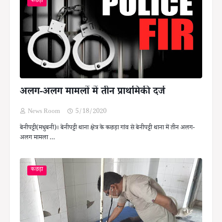
कछड़ा
अलग-अलग मामलों में तीन प्राथमिकी दर्ज
News Room
5/18/2020
बेनीपट्टी(मधुबनी)। बेनीपट्टी थाना क्षेत्र के कछड़ा गांव से बेनीपट्टी थाना में तीन अलग-
अलग मामला …
कछड़ा