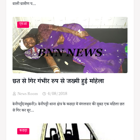
वाली ग्रामीण प…
एरुआ
छत से गिर गंभीर रुप से जख्मी हुई महिला
News Room
4/08/2018
बेनीपट्टी(मधुबनी)। बेनीपट्टी थाना क्षेत्र के कछड़ा में मंगलवार की सुबह एक महिला छत
से गिर कर बूर…
कछड़ा