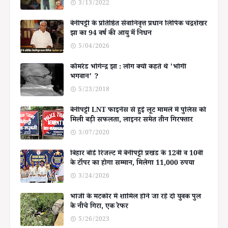
3/13/2022
बेनीपट्टी के प्रतिष्ठित सेवानिवृत्त प्रधान लिपिक चंद्रशेखर
झा का 94 वर्ष की आयु में निधन
5/04/2026
कॉमरेड भोगेन्द्र झा : लोग क्यों कहते थे 'भोगी
भगवान' ?
5/23/2018
बेनीपट्टी LNT फाइनेंस से हुई लूट मामले में पुलिस को
मिली बड़ी सफलता, लाइनर समेत तीन गिरफ्तार
3/07/2020
बिहार बोर्ड रिजल्ट में बेनीपट्टी प्रखंड के 12वीं व 10वीं
के टॉपर का होगा सम्मान, मिलेगा 11,000 रुपया
3/24/2026
भांजी के मटकोर में शामिल होने जा रहे दो युवक पुल
के नीचे गिरा, एक रेफर
5/26/2023