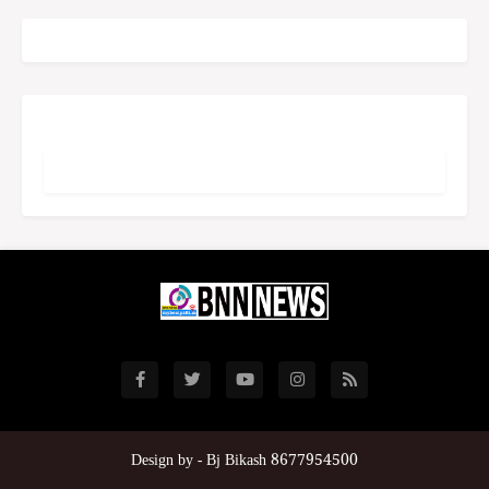
Design by -
Bj Bikash 8677954500