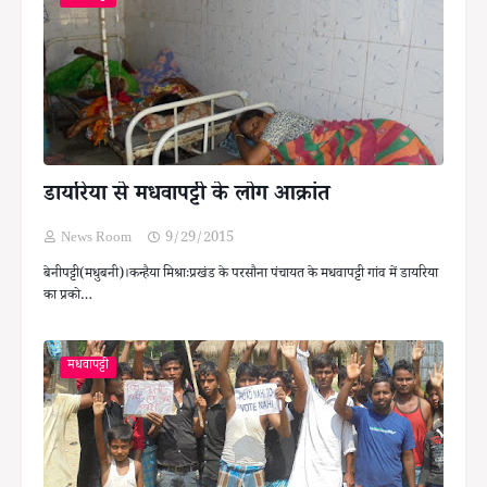
डायरिया से मधवापट्टी के लोग आक्रांत
News Room
9/29/2015
बेनीपट्टी(मधुबनी)।कन्हैया मिश्राःप्रखंड के परसौना पंचायत के मधवापट्टी गांव में डायरिया
का प्रको…
मधवापट्टी