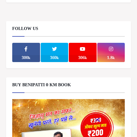
FOLLOW US
300k
360k
306k
1.8k
BUY BENIPATTI 0 KM BOOK