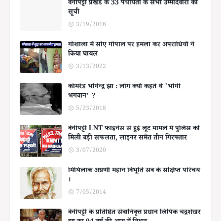
बेनीपट्टी प्रखंड के 33 पंचायतों के सभी उम्मीदवारों की
सूची
3/19/2016
गोशाला में सोए गोपाल पर हमला कर अपराधियों ने
किया घायल
3/13/2022
कॉमरेड भोगेन्द्र झा : लोग क्यों कहते थे 'भोगी
भगवान' ?
5/23/2018
बेनीपट्टी LNT फाइनेंस से हुई लूट मामले में पुलिस को
मिली बड़ी सफलता, लाइनर समेत तीन गिरफ्तार
3/07/2020
मिथिलाक अग्रणी महान बिभूति सब के संक्षिप्त परिचय
।
7/05/2014
बेनीपट्टी के प्रतिष्ठित सेवानिवृत्त प्रधान लिपिक चंद्रशेखर