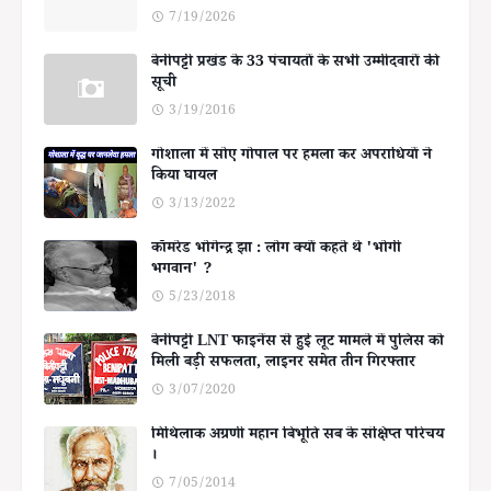
7/19/2026
बेनीपट्टी प्रखंड के 33 पंचायतों के सभी उम्मीदवारों की
सूची
3/19/2016
गोशाला में सोए गोपाल पर हमला कर अपराधियों ने
किया घायल
3/13/2022
कॉमरेड भोगेन्द्र झा : लोग क्यों कहते थे 'भोगी
भगवान' ?
5/23/2018
बेनीपट्टी LNT फाइनेंस से हुई लूट मामले में पुलिस को
मिली बड़ी सफलता, लाइनर समेत तीन गिरफ्तार
3/07/2020
मिथिलाक अग्रणी महान बिभूति सब के संक्षिप्त परिचय
।
7/05/2014