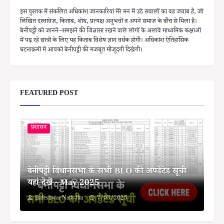
इस पुस्तक में संकलित अधिकांश जानकारियां मेरे मन में उठे सवालों का वह जवाब है, जो
लिखित दस्तावेज, किताब, शोध, प्रत्यक्ष अनुभवों व अपने समाज के बीच से मिला है।
बेनीपट्टी को जानने–समझने की जिज्ञासा रखने वाले लोगों के अलावे माध्यमिक कक्षाओं
में पढ़ रहे छात्रों के लिए यह किताब विशेष ज्ञान वर्धक होगी। अधिकांश ऐतिहासिक
घटनाक्रमों में आपको बेनीपट्टी की मजबूत मौजूदगी दिखेगी।
FEATURED POST
प्रशासन
बेनीपट्टी विधानसभा के सभी BLO की अपडेटेड सूची
यहां देखें - May 2025
Bideshwar Nath Jha
7/03/2025