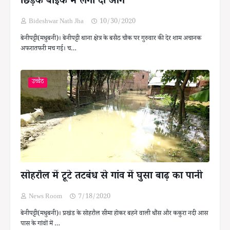
छिड़क बाइक में लगा दी आग
Bideshwar Nath Jha
10/30/2020
बेनीपट्टी(मधुबनी)। बेनीपट्टी थाना क्षेत्र के बसैठ चौक पर गुरुवार की देर शाम अचानक
अफरातफरी मच गई। च…
उच्चैठ
सोहरौल में टूटे तटबंध से गांव में घुसा बाढ़ का पानी
News Room
7/18/2020
बेनीपट्टी(मधुबनी)। प्रखंड के सोहरौल सीमा होकर बहने वाली धौंस और ककुरा नदी आस
पास के गांवों में …