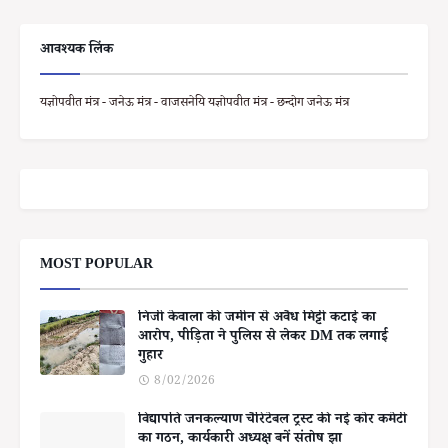
आवश्यक लिंक
यज्ञोपवीत मंत्र - जनेऊ मंत्र - वाजसनेयि यज्ञोपवीत मंत्र - छन्दोग जनेऊ मंत्र
MOST POPULAR
निजी केवाला की जमीन से अवैध मिट्टी कटाई का
आरोप, पीड़िता ने पुलिस से लेकर DM तक लगाई
गुहार
8/02/2026
विद्यापति जनकल्याण चैरिटेबल ट्रस्ट की नई कोर कमेटी
का गठन, कार्यकारी अध्यक्ष बनें संतोष झा