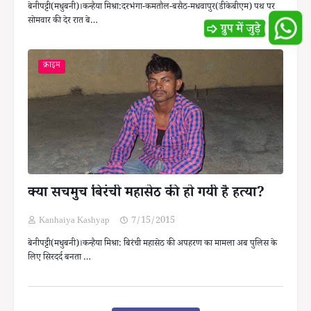
बेनीपट्टी(मधुबनी)।कन्हैया मिश्रा:दरभंगा-कमतौल-बसैठ-मधवापुर(डीकेबीएम) पथ पर
सोमवार की देर रात बे…
क्राइम
क्या सचमुच बिरंची महासेठ की हो गयी है हत्या?
Kanhaiya Kashyap
7/15/2015
बेनीपट्टी(मधुबनी)।कन्हैया मिश्रा: बिरंची महासेठ की अपहरण का मामला अब पुलिस के
लिए सिरदर्द बनता …