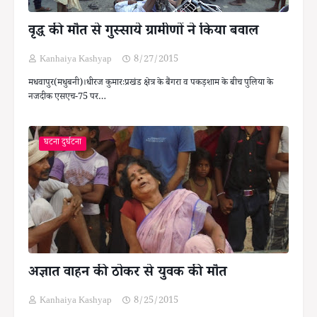
वृद्ध की मौत से गुस्साये ग्रामीणों ने किया बवाल
Kanhaiya Kashyap
8/27/2015
मधवापुर(मधुबनी)।धीरज कुमारःप्रखंड क्षेत्र के बैंगरा व पकड़शाम के बीच पुलिया के
नजदीक एसएच-75 पर…
घटना दुर्घटना
अज्ञात वाहन की ठोकर से युवक की मौत
Kanhaiya Kashyap
8/25/2015