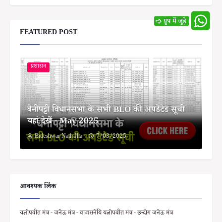
FEATURED POST
प्रशासन
बेनीपट्टी विधानसभा के सभी BLO की अपडेटेड सूची
यहां देखें - May 2025
Bideshwar Nath Jha
7/03/2025
आवश्यक लिंक
यज्ञोपवीत मंत्र - जनेऊ मंत्र - वाजसनेयि यज्ञोपवीत मंत्र - छन्दोग जनेऊ मंत्र