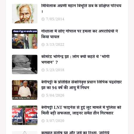
मिथिलाक अग्रणी महान बिभूति सब के संक्षिप्त परिचय
।
7/05/2014
गोशाला में सोए गोपाल पर हमला कर अपराधियों ने
किया घायल
3/13/2022
कॉमरेड भोगेन्द्र झा : लोग क्यों कहते थे 'भोगी
भगवान' ?
5/23/2018
बेनीपट्टी के प्रतिष्ठित सेवानिवृत्त प्रधान लिपिक चंद्रशेखर
झा का 94 वर्ष की आयु में निधन
5/04/2026
बेनीपट्टी LNT फाइनेंस से हुई लूट मामले में पुलिस को
मिली बड़ी सफलता, लाइनर समेत तीन गिरफ्तार
3/07/2020
कुख्यात संतोष झा और जुर्म का रिश्ता, जानिये