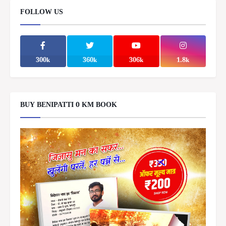
FOLLOW US
300k
360k
306k
1.8k
BUY BENIPATTI 0 KM BOOK