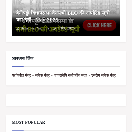
बेनीपट्टी विधानसभा के सभी BLO की अपडेटेड सूची
यहां देखें - May 2025
Bideshwar Nath Jha
7/03/2025
आवश्यक लिंक
यज्ञोपवीत मंत्र - जनेऊ मंत्र - वाजसनेयि यज्ञोपवीत मंत्र - छन्दोग जनेऊ मंत्र
MOST POPULAR