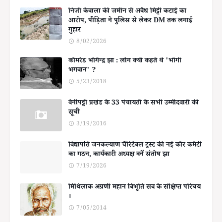
निजी केवाला की जमीन से अवैध मिट्टी कटाई का
आरोप, पीड़िता ने पुलिस से लेकर DM तक लगाई
गुहार
8/02/2026
कॉमरेड भोगेन्द्र झा : लोग क्यों कहते थे 'भोगी
भगवान' ?
5/23/2018
बेनीपट्टी प्रखंड के 33 पंचायतों के सभी उम्मीदवारों की
सूची
3/19/2016
विद्यापति जनकल्याण चैरिटेबल ट्रस्ट की नई कोर कमेटी
का गठन, कार्यकारी अध्यक्ष बनें संतोष झा
7/19/2026
मिथिलाक अग्रणी महान बिभूति सब के संक्षिप्त परिचय
।
7/05/2014