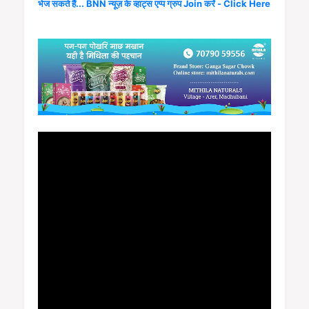
भेज सकते हैं... BNN न्यूज़ के व्हाट्स एप्प ग्रुप Join करें - Click Here