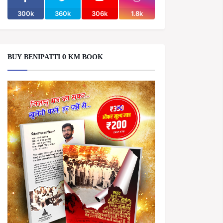
300k
360k
306k
1.8k
BUY BENIPATTI 0 KM BOOK