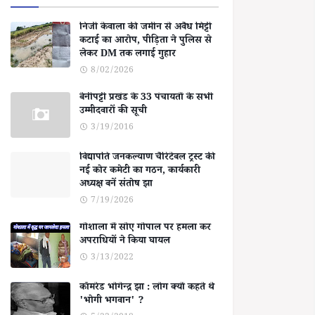
निजी केवाला की जमीन से अवैध मिट्टी
कटाई का आरोप, पीड़िता ने पुलिस से
लेकर DM तक लगाई गुहार
8/02/2026
बेनीपट्टी प्रखंड के 33 पंचायतों के सभी
उम्मीदवारों की सूची
3/19/2016
विद्यापति जनकल्याण चैरिटेबल ट्रस्ट की
नई कोर कमेटी का गठन, कार्यकारी
अध्यक्ष बनें संतोष झा
7/19/2026
गोशाला में सोए गोपाल पर हमला कर
अपराधियों ने किया घायल
3/13/2022
कॉमरेड भोगेन्द्र झा : लोग क्यों कहते थे
'भोगी भगवान' ?