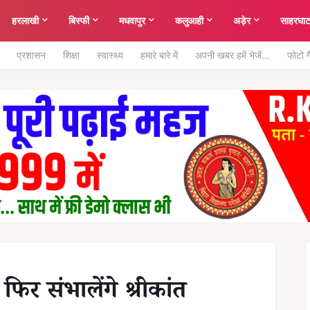
हरलाखी
बिस्फी
मधवापुर
कलुआही
अड़ेर
साहरघा
प्रशासन
शिक्षा
स्वास्थ्य
हमारे बारे में
अपनी खबर हमें भेजें...
फोटो ग
िर संभालेंगे श्रीकांत