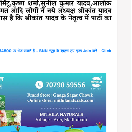
मिंटू,कृष्ण शर्मा,सुनील कुमार यादव,आलोक
त आदि लोगों ने नये अध्यक्ष श्रीकांत यादव
स है कि श्रीकांत यादव के नेतृत्व में पार्टी का
4500 पर भेज सकते हैं... BNN न्यूज़ के व्हाट्स एप्प ग्रुप Join करें - Click