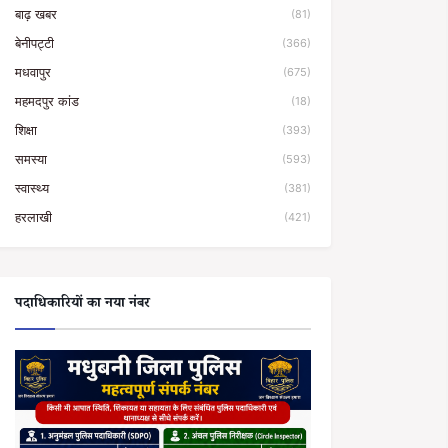
बाढ़ खबर
(81)
बेनीपट्टी
(366)
मधवापुर
(675)
महमदपुर कांड
(18)
शिक्षा
(393)
समस्या
(593)
स्वास्थ्य
(381)
हरलाखी
(421)
पदाधिकारियों का नया नंबर