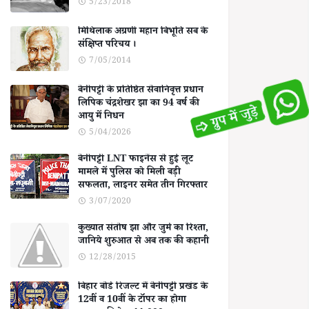
5/23/2018
मिथिलाक अग्रणी महान बिभूति सब के
संक्षिप्त परिचय ।
7/05/2014
बेनीपट्टी के प्रतिष्ठित सेवानिवृत्त प्रधान
लिपिक चंद्रशेखर झा का 94 वर्ष की
आयु में निधन
5/04/2026
बेनीपट्टी LNT फाइनेंस से हुई लूट
मामले में पुलिस को मिली बड़ी
सफलता, लाइनर समेत तीन गिरफ्तार
3/07/2020
कुख्यात संतोष झा और जुर्म का रिश्ता,
जानिये शुरुआत से अब तक की कहानी
12/28/2015
बिहार बोर्ड रिजल्ट में बेनीपट्टी प्रखंड के
12वीं व 10वीं के टॉपर का होगा