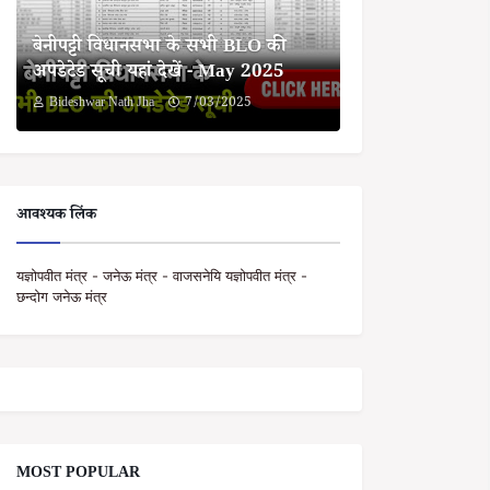
बेनीपट्टी विधानसभा के सभी BLO की
अपडेटेड सूची यहां देखें - May 2025
Bideshwar Nath Jha
7/03/2025
आवश्यक लिंक
यज्ञोपवीत मंत्र - जनेऊ मंत्र - वाजसनेयि यज्ञोपवीत मंत्र -
छन्दोग जनेऊ मंत्र
MOST POPULAR