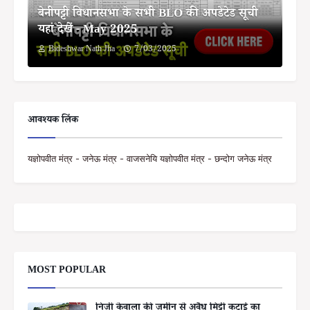
बेनीपट्टी विधानसभा के सभी BLO की अपडेटेड सूची
यहां देखें - May 2025
Bideshwar Nath Jha
7/03/2025
आवश्यक लिंक
यज्ञोपवीत मंत्र - जनेऊ मंत्र - वाजसनेयि यज्ञोपवीत मंत्र - छन्दोग जनेऊ मंत्र
MOST POPULAR
निजी केवाला की जमीन से अवैध मिट्टी कटाई का