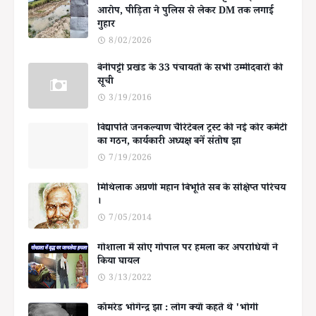
आरोप, पीड़िता ने पुलिस से लेकर DM तक लगाई
गुहार
8/02/2026
बेनीपट्टी प्रखंड के 33 पंचायतों के सभी उम्मीदवारों की
सूची
3/19/2016
विद्यापति जनकल्याण चैरिटेबल ट्रस्ट की नई कोर कमेटी
का गठन, कार्यकारी अध्यक्ष बनें संतोष झा
7/19/2026
मिथिलाक अग्रणी महान बिभूति सब के संक्षिप्त परिचय
।
7/05/2014
गोशाला में सोए गोपाल पर हमला कर अपराधियों ने
किया घायल
3/13/2022
कॉमरेड भोगेन्द्र झा : लोग क्यों कहते थे 'भोगी