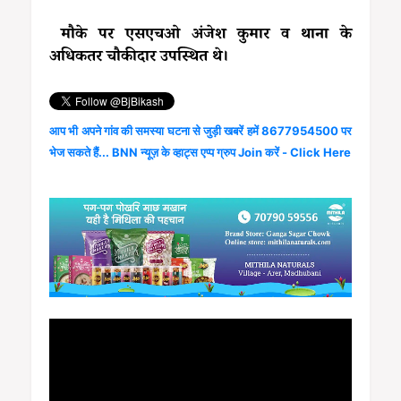
मौके पर एसएचओ अंजेश कुमार व थाना के
अधिकतर चौकीदार उपस्थित थे।
आप भी अपने गांव की समस्या घटना से जुड़ी खबरें हमें 8677954500 पर
भेज सकते हैं... BNN न्यूज़ के व्हाट्स एप्प ग्रुप Join करें - Click Here