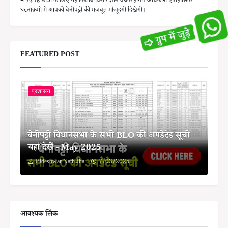
में पढ़ रहे छात्रों के लिए यह किताब विशेष ज्ञान वर्धक होगी। अधिकांश ऐतिहासिक
घटनाक्रमों में आपको बेनीपट्टी की मजबूत मौजूदगी दिखेगी।
FEATURED POST
प्रशासन
बेनीपट्टी विधानसभा के सभी BLO की अपडेटेड सूची
यहां देखें - May 2025
Bideshwar Nath Jha
7/03/2025
आवश्यक लिंक