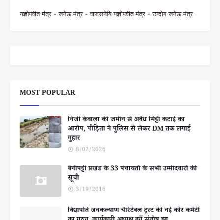
यज्ञोपवीत मंत्र - जनेऊ मंत्र - वाजसनेयि यज्ञोपवीत मंत्र - छन्दोग जनेऊ मंत्र
MOST POPULAR
निजी केवाला की जमीन से अवैध मिट्टी कटाई का
आरोप, पीड़िता ने पुलिस से लेकर DM तक लगाई
गुहार
8/02/2026
बेनीपट्टी प्रखंड के 33 पंचायतों के सभी उम्मीदवारों की
सूची
3/19/2016
विद्यापति जनकल्याण चैरिटेबल ट्रस्ट की नई कोर कमेटी