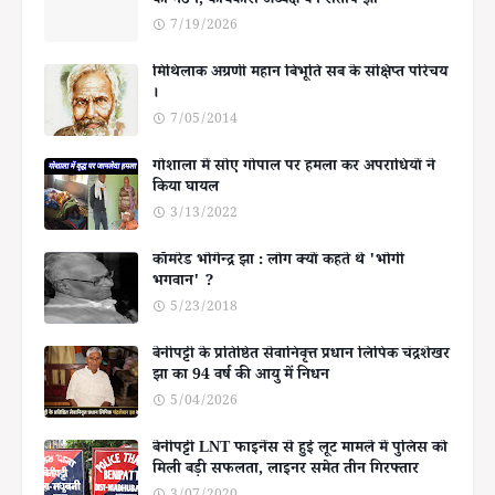
का गठन, कार्यकारी अध्यक्ष बनें संतोष झा
7/19/2026
मिथिलाक अग्रणी महान बिभूति सब के संक्षिप्त परिचय
।
7/05/2014
गोशाला में सोए गोपाल पर हमला कर अपराधियों ने
किया घायल
3/13/2022
कॉमरेड भोगेन्द्र झा : लोग क्यों कहते थे 'भोगी
भगवान' ?
5/23/2018
बेनीपट्टी के प्रतिष्ठित सेवानिवृत्त प्रधान लिपिक चंद्रशेखर
झा का 94 वर्ष की आयु में निधन
5/04/2026
बेनीपट्टी LNT फाइनेंस से हुई लूट मामले में पुलिस को
मिली बड़ी सफलता, लाइनर समेत तीन गिरफ्तार