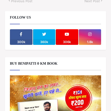
Previous Post
Next Post
FOLLOW US
300k
360k
306k
1.8k
BUY BENIPATTI 0 KM BOOK