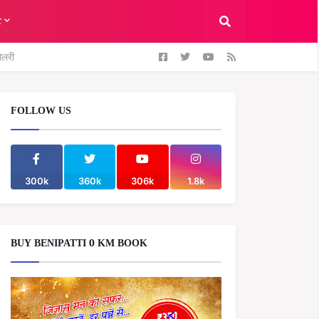
ट
ैलरी
FOLLOW US
300k
360k
306k
1.8k
BUY BENIPATTI 0 KM BOOK