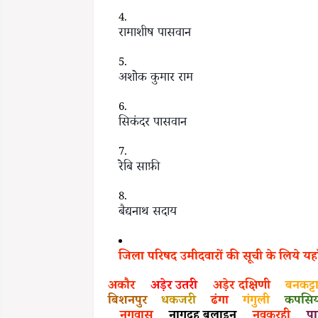
रामाशीष पासवान
अशोक कुमार राम
सिकंदर पासवान
रेबि साफ़ी
बैद्यनाथ सदाय
जिला परिषद उमीदवारों की सूची के लिये यह
अकौर
अड़ेर उतरी
अड़ेर दक्षिणी
बनकट्ट
बिशनपुर
धकजरी
ढंगा
गंगुली
कपस
नगवास
नागदह बलाइन
नवकरही
प