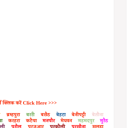
ाँ क्लिक करें Click Here >>>
ा
ब्रम्हपुरा
बररी
बसैठ
बेहटा
बेनीपट्टी
बेतौना
िया
करहरा
कटैया
मनपौर
मेघवन
महमदपुर
मुरैठ
ाली
परौल
परजुआर
परकौली
परसौना
सलहा