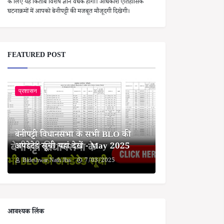
के लिए यह किताब विशेष ज्ञान वर्धक होगी। अधिकांश ऐतिहासिक
घटनाक्रमों में आपको बेनीपट्टी की मजबूत मौजूदगी दिखेगी।
FEATURED POST
प्रशासन
बेनीपट्टी विधानसभा के सभी BLO की
अपडेटेड सूची यहां देखें - May 2025
Bideshwar Nath Jha
7/03/2025
आवश्यक लिंक