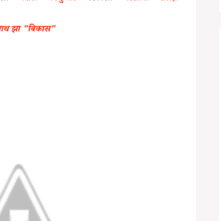
र नाथ झा "बिकास"