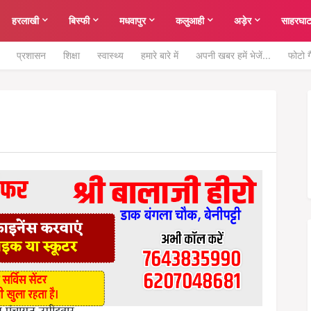
हरलाखी
बिस्फी
मधवापुर
कलुआही
अड़ेर
साहरघा
प्रशासन
शिक्षा
स्वास्थ्य
हमारे बारे में
अपनी खबर हमें भेजें...
फोटो ग