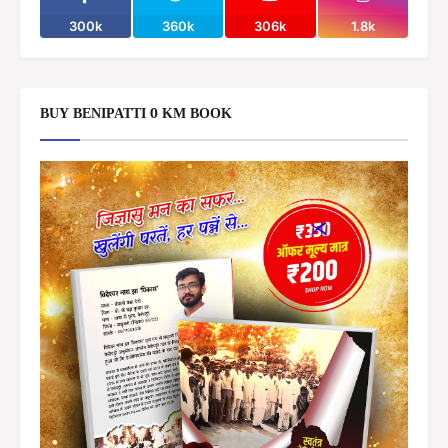
300k
360k
306k
1.8k
BUY BENIPATTI 0 KM BOOK