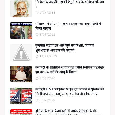
मिथिलाक अग्रणी महान बिभूति सब के संक्षिप्त परिचय
।
7/05/2014
गोशाला में सोए गोपाल पर हमला कर अपराधियों ने
किया घायल
3/13/2022
कुख्यात संतोष झा और जुर्म का रिश्ता, जानिये
शुरुआत से अब तक की कहानी
12/28/2015
बेनीपट्टी के प्रतिष्ठित सेवानिवृत्त प्रधान लिपिक चंद्रशेखर
झा का 94 वर्ष की आयु में निधन
5/04/2026
बेनीपट्टी LNT फाइनेंस से हुई लूट मामले में पुलिस को
मिली बड़ी सफलता, लाइनर समेत तीन गिरफ्तार
3/07/2020
दुनिया के शीर्ष वैज्ञानिकों में चमके बेनीपट्टी के प्रो.