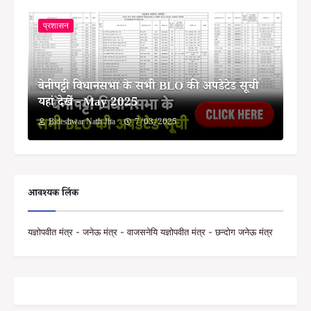
प्रशासन
बेनीपट्टी विधानसभा के सभी BLO की अपडेटेड सूची
यहां देखें - May 2025
Bideshwar Nath Jha
7/03/2025
आवश्यक लिंक
यज्ञोपवीत मंत्र - जनेऊ मंत्र - वाजसनेयि यज्ञोपवीत मंत्र - छन्दोग जनेऊ मंत्र