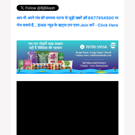
आप भी अपने गांव की समस्या घटना से जुड़ी खबरें हमें 8677954500 पर
भेज सकते हैं... BNN न्यूज़ के व्हाट्स एप्प ग्रुप Join करें - Click Here