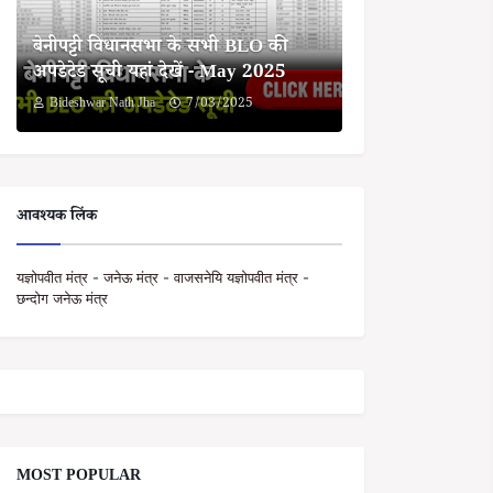
बेनीपट्टी विधानसभा के सभी BLO की
अपडेटेड सूची यहां देखें - May 2025
Bideshwar Nath Jha
7/03/2025
आवश्यक लिंक
यज्ञोपवीत मंत्र - जनेऊ मंत्र - वाजसनेयि यज्ञोपवीत मंत्र -
छन्दोग जनेऊ मंत्र
MOST POPULAR