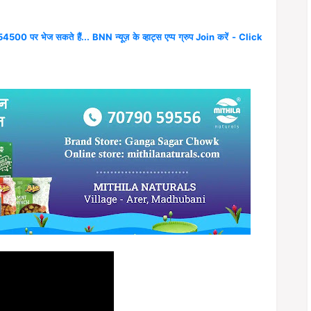
4500 पर भेज सकते हैं... BNN न्यूज़ के व्हाट्स एप्प ग्रुप Join करें - Click