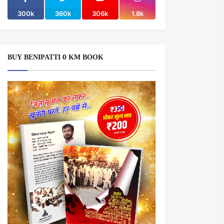
300k
360k
306k
1.8k
BUY BENIPATTI 0 KM BOOK