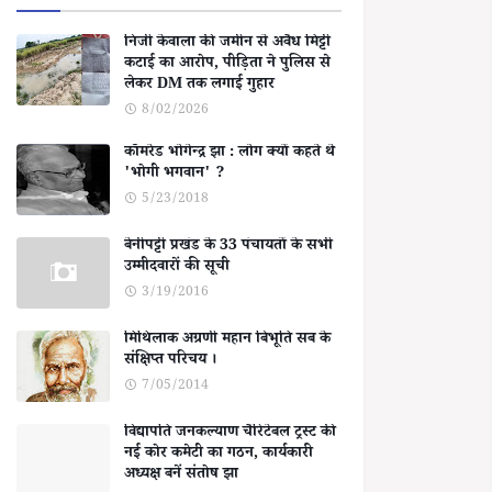
निजी केवाला की जमीन से अवैध मिट्टी
कटाई का आरोप, पीड़िता ने पुलिस से
लेकर DM तक लगाई गुहार
8/02/2026
कॉमरेड भोगेन्द्र झा : लोग क्यों कहते थे
'भोगी भगवान' ?
5/23/2018
बेनीपट्टी प्रखंड के 33 पंचायतों के सभी
उम्मीदवारों की सूची
3/19/2016
मिथिलाक अग्रणी महान बिभूति सब के
संक्षिप्त परिचय ।
7/05/2014
विद्यापति जनकल्याण चैरिटेबल ट्रस्ट की
नई कोर कमेटी का गठन, कार्यकारी
अध्यक्ष बनें संतोष झा