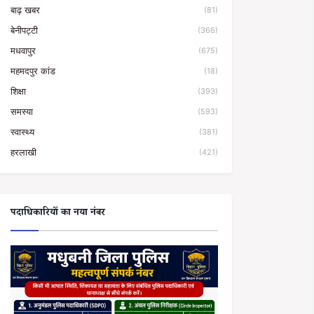
बाढ़ खबर
(81)
बेनीपट्टी
(366)
मधवापुर
(675)
महमदपुर कांड
(18)
शिक्षा
(393)
समस्या
(593)
स्वास्थ्य
(381)
हरलाखी
(421)
पदाधिकारियों का नया नंबर