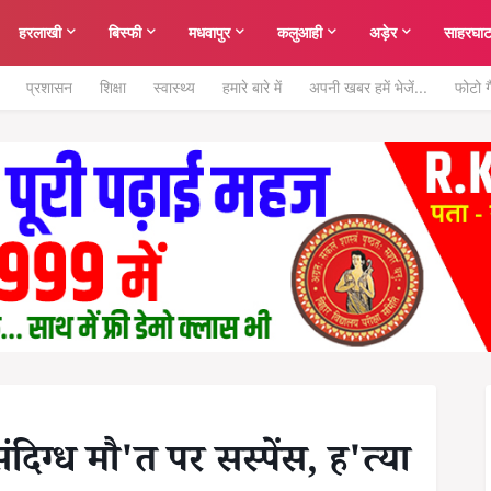
हरलाखी
बिस्फी
मधवापुर
कलुआही
अड़ेर
साहरघा
प्रशासन
शिक्षा
स्वास्थ्य
हमारे बारे में
अपनी खबर हमें भेजें...
फोटो ग
संदिग्ध मौ'त पर सस्पेंस, ह'त्या