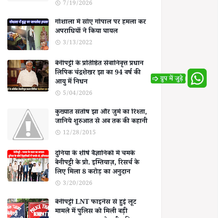
7/19/2026
गोशाला में सोए गोपाल पर हमला कर
अपराधियों ने किया घायल
3/13/2022
बेनीपट्टी के प्रतिष्ठित सेवानिवृत्त प्रधान
लिपिक चंद्रशेखर झा का 94 वर्ष की
आयु में निधन
5/04/2026
कुख्यात संतोष झा और जुर्म का रिश्ता,
जानिये शुरुआत से अब तक की कहानी
12/28/2015
दुनिया के शीर्ष वैज्ञानिकों में चमके
बेनीपट्टी के प्रो. इम्तियाज़, रिसर्च के
लिए मिला 8 करोड़ का अनुदान
3/20/2026
बेनीपट्टी LNT फाइनेंस से हुई लूट
मामले में पुलिस को मिली बड़ी