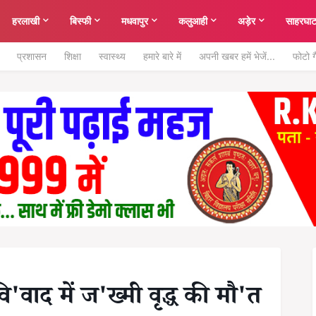
हरलाखी
बिस्फी
मधवापुर
कलुआही
अड़ेर
साहरघा
प्रशासन
शिक्षा
स्वास्थ्य
हमारे बारे में
अपनी खबर हमें भेजें...
फोटो ग
वि'वाद में ज'ख्मी वृद्ध की मौ'त