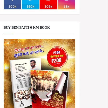
300k
360k
306k
1.8k
BUY BENIPATTI 0 KM BOOK