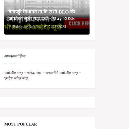
बेनीपट्टी विधानसभा के सभी BLO की
अपडेटेड सूची यहां देखें - May 2025
Bideshwar Nath Jha
7/03/2025
आवश्यक लिंक
यज्ञोपवीत मंत्र - जनेऊ मंत्र - वाजसनेयि यज्ञोपवीत मंत्र -
छन्दोग जनेऊ मंत्र
MOST POPULAR