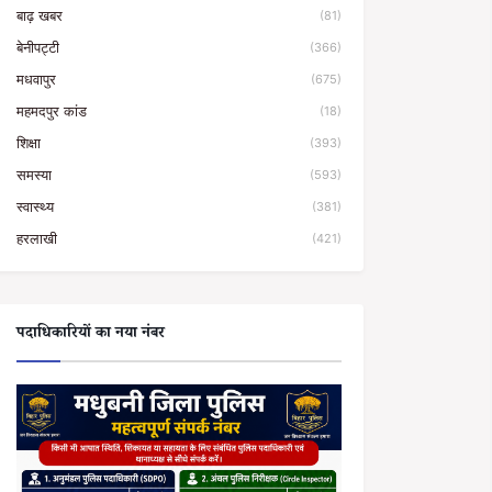
बाढ़ खबर
(81)
बेनीपट्टी
(366)
मधवापुर
(675)
महमदपुर कांड
(18)
शिक्षा
(393)
समस्या
(593)
स्वास्थ्य
(381)
हरलाखी
(421)
पदाधिकारियों का नया नंबर