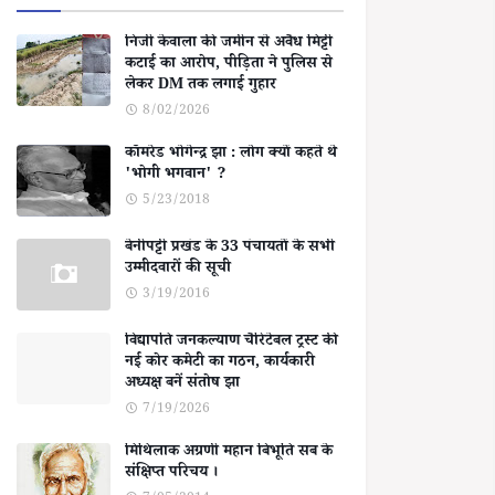
निजी केवाला की जमीन से अवैध मिट्टी
कटाई का आरोप, पीड़िता ने पुलिस से
लेकर DM तक लगाई गुहार
8/02/2026
कॉमरेड भोगेन्द्र झा : लोग क्यों कहते थे
'भोगी भगवान' ?
5/23/2018
बेनीपट्टी प्रखंड के 33 पंचायतों के सभी
उम्मीदवारों की सूची
3/19/2016
विद्यापति जनकल्याण चैरिटेबल ट्रस्ट की
नई कोर कमेटी का गठन, कार्यकारी
अध्यक्ष बनें संतोष झा
7/19/2026
मिथिलाक अग्रणी महान बिभूति सब के
संक्षिप्त परिचय ।