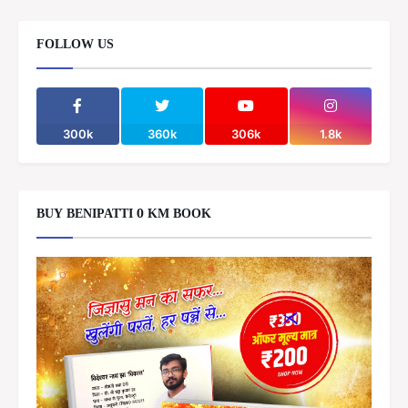
FOLLOW US
300k
360k
306k
1.8k
BUY BENIPATTI 0 KM BOOK