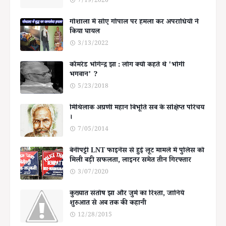
7/19/2026
गोशाला में सोए गोपाल पर हमला कर अपराधियों ने
किया घायल
3/13/2022
कॉमरेड भोगेन्द्र झा : लोग क्यों कहते थे 'भोगी
भगवान' ?
5/23/2018
मिथिलाक अग्रणी महान बिभूति सब के संक्षिप्त परिचय
।
7/05/2014
बेनीपट्टी LNT फाइनेंस से हुई लूट मामले में पुलिस को
मिली बड़ी सफलता, लाइनर समेत तीन गिरफ्तार
3/07/2020
कुख्यात संतोष झा और जुर्म का रिश्ता, जानिये
शुरुआत से अब तक की कहानी
12/28/2015