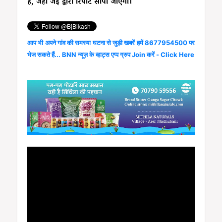
है, जहां जेई द्वारा रिपोर्ट सौंपा जाएगा।
आप भी अपने गांव की समस्या घटना से जुड़ी खबरें हमें 8677954500 पर
भेज सकते हैं... BNN न्यूज़ के व्हाट्स एप्प ग्रुप Join करें - Click Here