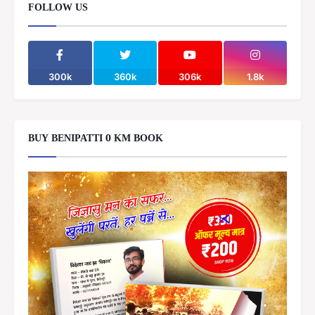
FOLLOW US
300k
360k
306k
1.8k
BUY BENIPATTI 0 KM BOOK