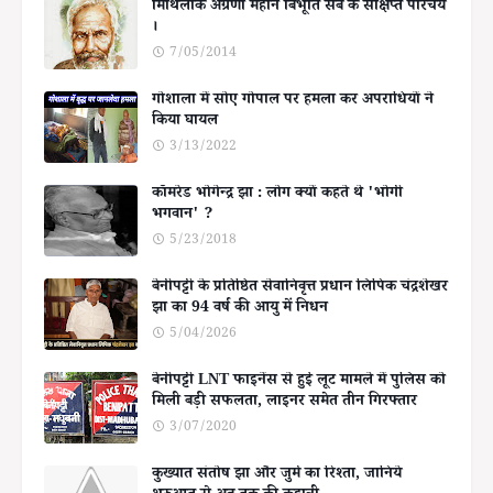
मिथिलाक अग्रणी महान बिभूति सब के संक्षिप्त परिचय
।
7/05/2014
गोशाला में सोए गोपाल पर हमला कर अपराधियों ने
किया घायल
3/13/2022
कॉमरेड भोगेन्द्र झा : लोग क्यों कहते थे 'भोगी
भगवान' ?
5/23/2018
बेनीपट्टी के प्रतिष्ठित सेवानिवृत्त प्रधान लिपिक चंद्रशेखर
झा का 94 वर्ष की आयु में निधन
5/04/2026
बेनीपट्टी LNT फाइनेंस से हुई लूट मामले में पुलिस को
मिली बड़ी सफलता, लाइनर समेत तीन गिरफ्तार
3/07/2020
कुख्यात संतोष झा और जुर्म का रिश्ता, जानिये