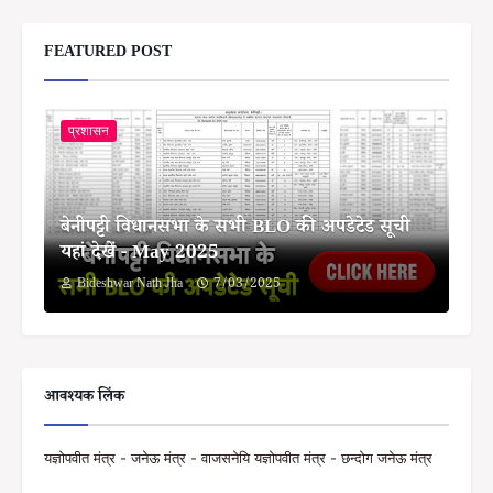
FEATURED POST
प्रशासन
बेनीपट्टी विधानसभा के सभी BLO की अपडेटेड सूची
यहां देखें - May 2025
Bideshwar Nath Jha
7/03/2025
आवश्यक लिंक
यज्ञोपवीत मंत्र - जनेऊ मंत्र - वाजसनेयि यज्ञोपवीत मंत्र - छन्दोग जनेऊ मंत्र