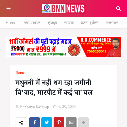
Home
नगर पंचायत
क्राइम
समस्या
घटना दुर्घटना
प्रशासन
श
Home
मधुबनी में नहीं थम रहा जमीनी
वि'वाद, मारपीट में कई घा'यल
Kanhaiya Kashyap
4/05/2023