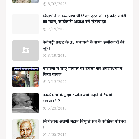
8/02/2026
विद्यापति जनकल्याण चैरिटेबल ट्रस्ट की नई कोर कमेटी
का गठन, कार्यकारी अध्यक्ष बनें संतोष झा
7/19/2026
बेनीपट्टी प्रखंड के 33 पंचायतों के सभी उम्मीदवारों की
सूची
3/19/2016
गोशाला में सोए गोपाल पर हमला कर अपराधियों ने
किया घायल
3/13/2022
कॉमरेड भोगेन्द्र झा : लोग क्यों कहते थे 'भोगी
भगवान' ?
5/23/2018
मिथिलाक अग्रणी महान बिभूति सब के संक्षिप्त परिचय
।
7/05/2014