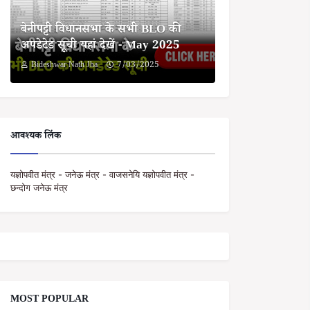
बेनीपट्टी विधानसभा के सभी BLO की
अपडेटेड सूची यहां देखें - May 2025
Bideshwar Nath Jha
7/03/2025
आवश्यक लिंक
यज्ञोपवीत मंत्र - जनेऊ मंत्र - वाजसनेयि यज्ञोपवीत मंत्र -
छन्दोग जनेऊ मंत्र
MOST POPULAR