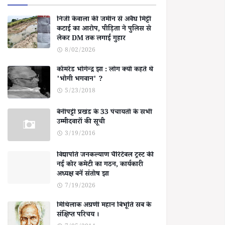
निजी केवाला की जमीन से अवैध मिट्टी
कटाई का आरोप, पीड़िता ने पुलिस से
लेकर DM तक लगाई गुहार
8/02/2026
कॉमरेड भोगेन्द्र झा : लोग क्यों कहते थे
'भोगी भगवान' ?
5/23/2018
बेनीपट्टी प्रखंड के 33 पंचायतों के सभी
उम्मीदवारों की सूची
3/19/2016
विद्यापति जनकल्याण चैरिटेबल ट्रस्ट की
नई कोर कमेटी का गठन, कार्यकारी
अध्यक्ष बनें संतोष झा
7/19/2026
मिथिलाक अग्रणी महान बिभूति सब के
संक्षिप्त परिचय ।