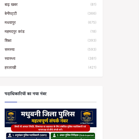
बाढ़ खबर
(81)
बेनीपट्टी
(366)
मधवापुर
(675)
महमदपुर कांड
(18)
शिक्षा
(393)
समस्या
(593)
स्वास्थ्य
(381)
हरलाखी
(421)
पदाधिकारियों का नया नंबर