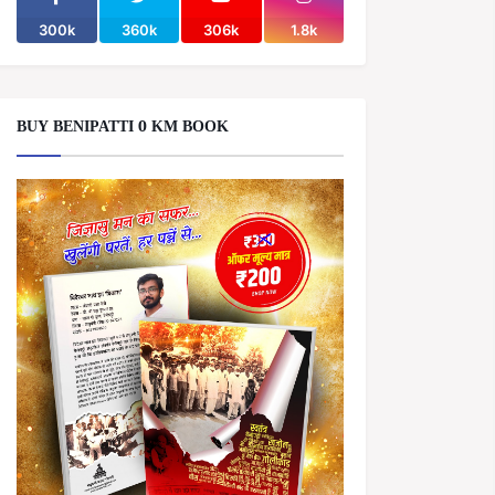
300k
360k
306k
1.8k
BUY BENIPATTI 0 KM BOOK