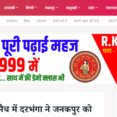
हरलाखी
बिस्फी
मधवापुर
कलुआही
अड़ेर
साहरघा
प्रशासन
शिक्षा
स्वास्थ्य
हमारे बारे में
अपनी खबर हमें भेजें...
फोटो ग
 मैच में दरभंगा ने जनकपुर को