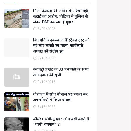
निजी केवाला की जमीन से अवैध मिट्टी
कटाई का आरोप, पीड़िता ने पुलिस से
लेकर DM तक लगाई गुहार
8/02/2026
विद्यापति जनकल्याण चैरिटेबल ट्रस्ट की
नई कोर कमेटी का गठन, कार्यकारी
अध्यक्ष बनें संतोष झा
7/19/2026
बेनीपट्टी प्रखंड के 33 पंचायतों के सभी
उम्मीदवारों की सूची
3/19/2016
गोशाला में सोए गोपाल पर हमला कर
अपराधियों ने किया घायल
3/13/2022
कॉमरेड भोगेन्द्र झा : लोग क्यों कहते थे
'भोगी भगवान' ?