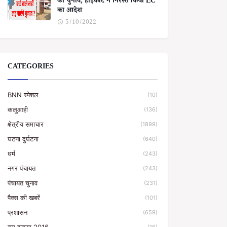
का चुनाव, हाईकोर्ट ने निरस्त किया EC
का आदेश
5/10/2022
CATEGORIES
BNN स्पेशल
(10)
कलुआही
(136)
क्षेत्रीय समाचार
(1899)
घटना दुर्घटना
(640)
धर्म
(243)
नगर पंचायत
(243)
पंचायत चुनाव
(231)
पैक्स की खबरें
(101)
प्रशासन
(659)