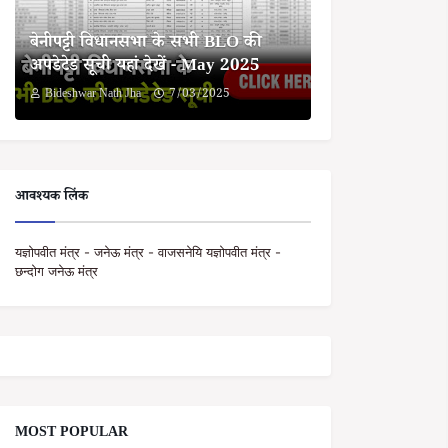
बेनीपट्टी विधानसभा के सभी BLO की
अपडेटेड सूची यहां देखें - May 2025
Bideshwar Nath Jha
7/03/2025
आवश्यक लिंक
यज्ञोपवीत मंत्र - जनेऊ मंत्र - वाजसनेयि यज्ञोपवीत मंत्र -
छन्दोग जनेऊ मंत्र
MOST POPULAR