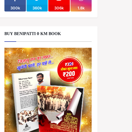
300k
360k
306k
1.8k
BUY BENIPATTI 0 KM BOOK