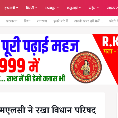
हरलाखी
बिस्फी
मधवापुर
कलुआही
अड़ेर
साहरघा
प्रशासन
शिक्षा
स्वास्थ्य
हमारे बारे में
अपनी खबर हमें भेजें...
फोटो ग
मएलसी ने रखा विधान परिषद