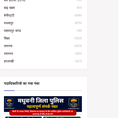
बस हादसा 2016
(16)
बाढ़ खबर
(81)
बेनीपट्टी
(366)
मधवापुर
(675)
महमदपुर कांड
(18)
शिक्षा
(393)
समस्या
(593)
स्वास्थ्य
(381)
हरलाखी
(421)
पदाधिकारियों का नया नंबर