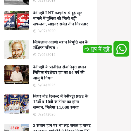
5/23/2018
बेनीपट्टी LNT फाइनेंस से हुई लूट
मामले में पुलिस को मिली बड़ी
सफलता, लाइनर समेत तीन गिरफ्तार
3/07/2020
मिथिलाक अग्रणी महान बिभूति सब के
संक्षिप्त परिचय ।
7/05/2014
बेनीपट्टी के प्रतिष्ठित सेवानिवृत्त प्रधान
लिपिक चंद्रशेखर झा का 94 वर्ष की
आयु में निधन
5/04/2026
बिहार बोर्ड रिजल्ट में बेनीपट्टी प्रखंड के
12वीं व 10वीं के टॉपर का होगा
सम्मान, मिलेगा 11,000 रुपया
3/24/2026
3 संतान होने पर भी लड़ सकते हैं पार्षद