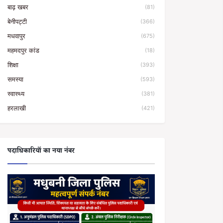
बाढ़ खबर
(81)
बेनीपट्टी
(366)
मधवापुर
(675)
महमदपुर कांड
(18)
शिक्षा
(393)
समस्या
(593)
स्वास्थ्य
(381)
हरलाखी
(421)
पदाधिकारियों का नया नंबर