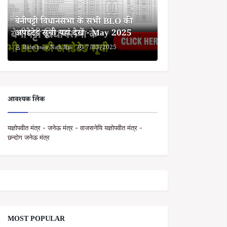
बेनीपट्टी विधानसभा के सभी BLO की
अपडेटेड सूची यहां देखें - May 2025
Bideshwar Nath Jha
7/03/2025
आवश्यक लिंक
यज्ञोपवीत मंत्र - जनेऊ मंत्र - वाजसनेयि यज्ञोपवीत मंत्र -
छन्दोग जनेऊ मंत्र
MOST POPULAR