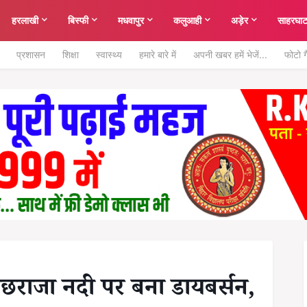
हरलाखी
बिस्फी
मधवापुर
कलुआही
अड़ेर
साहरघा
प्रशासन
शिक्षा
स्वास्थ्य
हमारे बारे में
अपनी खबर हमें भेजें...
फोटो ग
बछराजा नदी पर बना डायबर्सन,