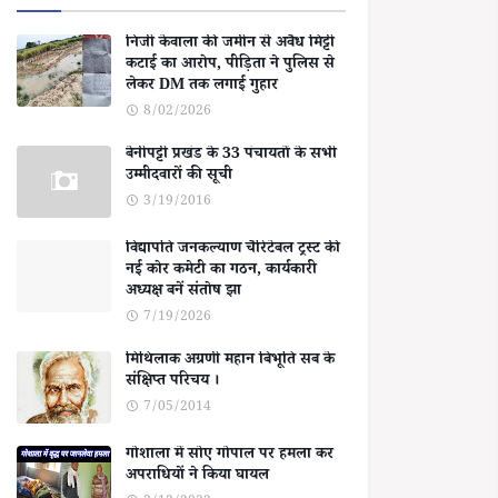
निजी केवाला की जमीन से अवैध मिट्टी
कटाई का आरोप, पीड़िता ने पुलिस से
लेकर DM तक लगाई गुहार
8/02/2026
बेनीपट्टी प्रखंड के 33 पंचायतों के सभी
उम्मीदवारों की सूची
3/19/2016
विद्यापति जनकल्याण चैरिटेबल ट्रस्ट की
नई कोर कमेटी का गठन, कार्यकारी
अध्यक्ष बनें संतोष झा
7/19/2026
मिथिलाक अग्रणी महान बिभूति सब के
संक्षिप्त परिचय ।
7/05/2014
गोशाला में सोए गोपाल पर हमला कर
अपराधियों ने किया घायल