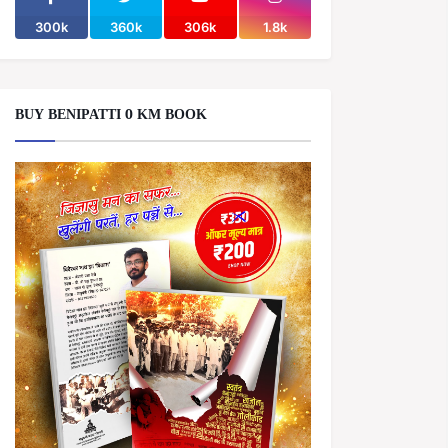
300k
360k
306k
1.8k
BUY BENIPATTI 0 KM BOOK