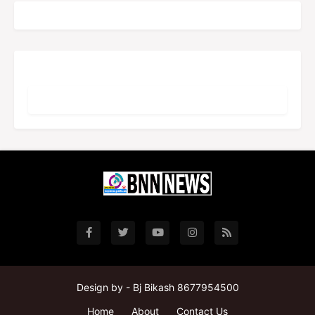
Design by -
Bj Bikash 8677954500
Home
About
Contact Us