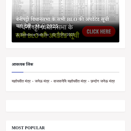
बेनीपट्टी विधानसभा के सभी BLO की अपडेटेड सूची
यहां देखें - May 2025
Bideshwar Nath Jha
7/03/2025
आवश्यक लिंक
यज्ञोपवीत मंत्र - जनेऊ मंत्र - वाजसनेयि यज्ञोपवीत मंत्र - छन्दोग जनेऊ मंत्र
MOST POPULAR