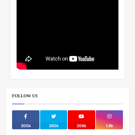
FOLLOW US
300k
360k
306k
1.8k