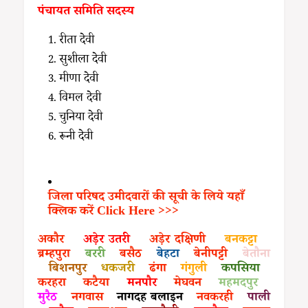
पंचायत समिति सदस्य
रीता देवी
सुशीला देवी
मीणा देवी
विमल देवी
चुनिया देवी
रूनी देवी
जिला परिषद उमीदवारों की सूची के लिये यहाँ
क्लिक करें Click Here >>>
अकौर
अड़ेर उतरी
अड़ेर दक्षिणी
बनकट्टा
ब्रम्हपुरा
बररी
बसैठ
बेहटा
बेनीपट्टी
बेतौना
बिशनपुर
धकजरी
ढंगा
गंगुली
कपसिया
करहरा
कटैया
मनपौर
मेघवन
महमदपुर
मुरैठ
नगवास
नागदह बलाइन
नवकरही
पाली