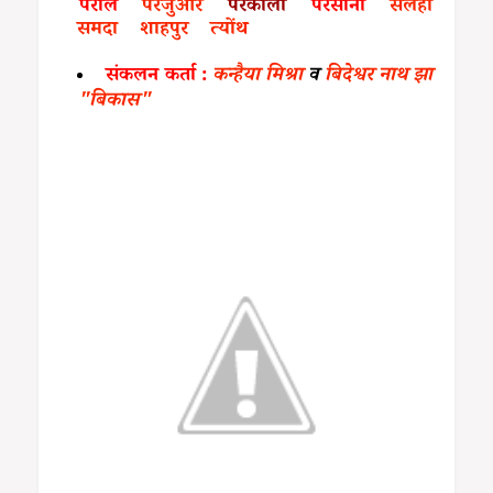
परौल
परजुआर
परकौली
परसौना
सलहा
समदा
शाहपुर
त्योंथ
संकलन कर्ता :
कन्हैया मिश्रा
व
बिदेश्वर नाथ झा
"बिकास"