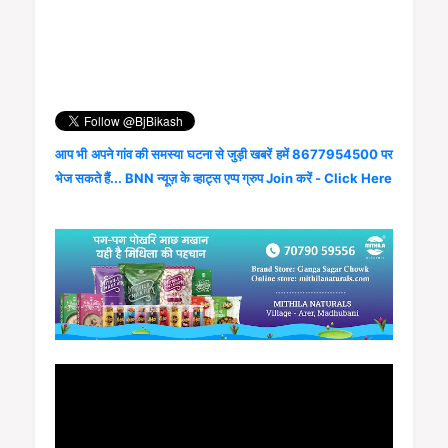
आप भी अपने गांव की समस्या घटना से जुड़ी खबरें हमें 8677954500 पर
भेज सकते हैं... BNN न्यूज़ के व्हाट्स एप्प ग्रुप Join करें - Click Here