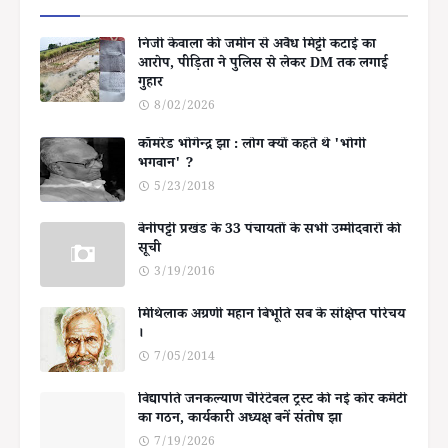
निजी केवाला की जमीन से अवैध मिट्टी कटाई का
आरोप, पीड़िता ने पुलिस से लेकर DM तक लगाई
गुहार
8/02/2026
कॉमरेड भोगेन्द्र झा : लोग क्यों कहते थे 'भोगी
भगवान' ?
5/23/2018
बेनीपट्टी प्रखंड के 33 पंचायतों के सभी उम्मीदवारों की
सूची
3/19/2016
मिथिलाक अग्रणी महान बिभूति सब के संक्षिप्त परिचय
।
7/05/2014
विद्यापति जनकल्याण चैरिटेबल ट्रस्ट की नई कोर कमेटी
का गठन, कार्यकारी अध्यक्ष बनें संतोष झा
7/19/2026