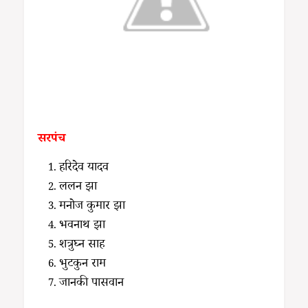
सरपंच
हरिदेव यादव
ललन झा
मनोज कुमार झा
भवनाथ झा
शत्रुघ्न साह
भुटकुन राम
जानकी पासवान