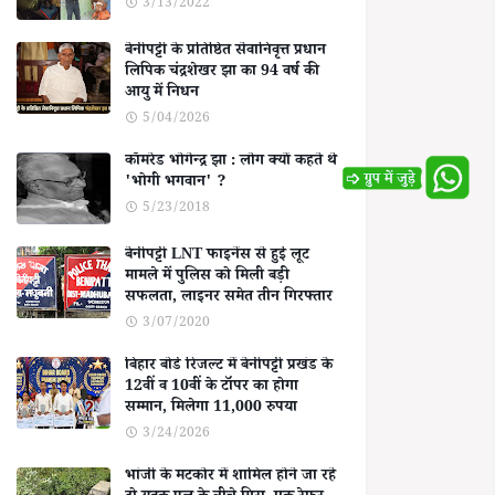
3/13/2022
बेनीपट्टी के प्रतिष्ठित सेवानिवृत्त प्रधान
लिपिक चंद्रशेखर झा का 94 वर्ष की
आयु में निधन
5/04/2026
कॉमरेड भोगेन्द्र झा : लोग क्यों कहते थे
'भोगी भगवान' ?
5/23/2018
बेनीपट्टी LNT फाइनेंस से हुई लूट
मामले में पुलिस को मिली बड़ी
सफलता, लाइनर समेत तीन गिरफ्तार
3/07/2020
बिहार बोर्ड रिजल्ट में बेनीपट्टी प्रखंड के
12वीं व 10वीं के टॉपर का होगा
सम्मान, मिलेगा 11,000 रुपया
3/24/2026
भांजी के मटकोर में शामिल होने जा रहे