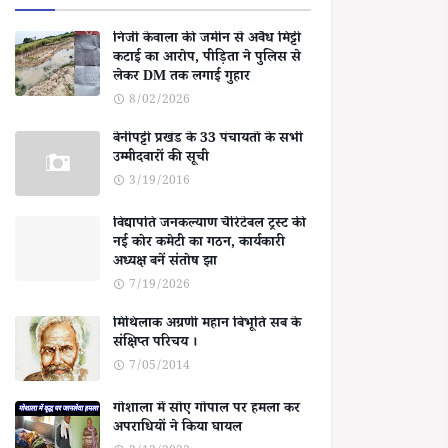
निजी केवाला की जमीन से अवैध मिट्टी
कटाई का आरोप, पीड़िता ने पुलिस से
लेकर DM तक लगाई गुहार
8/02/2026
बेनीपट्टी प्रखंड के 33 पंचायतों के सभी
उम्मीदवारों की सूची
3/19/2016
विद्यापति जनकल्याण चैरिटेबल ट्रस्ट की
नई कोर कमेटी का गठन, कार्यकारी
अध्यक्ष बनें संतोष झा
7/19/2026
मिथिलाक अग्रणी महान बिभूति सब के
संक्षिप्त परिचय ।
7/05/2014
गोशाला में सोए गोपाल पर हमला कर
अपराधियों ने किया घायल