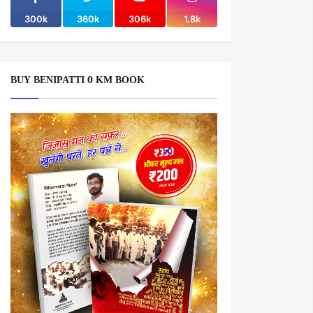
300k
360k
306k
1.8k
BUY BENIPATTI 0 KM BOOK