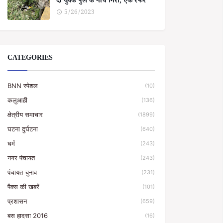
दो युवक पुल के नीचे गिरा, एक रेफर
5/26/2023
CATEGORIES
BNN स्पेशल
(10)
कलुआही
(136)
क्षेत्रीय समाचार
(1899)
घटना दुर्घटना
(640)
धर्म
(243)
नगर पंचायत
(243)
पंचायत चुनाव
(231)
पैक्स की खबरें
(101)
प्रशासन
(659)
बस हादसा 2016
(16)