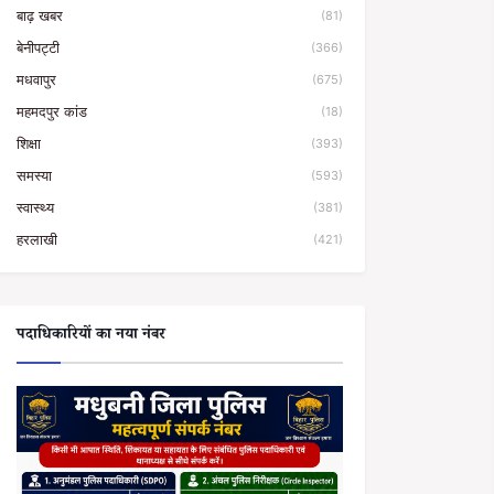
बाढ़ खबर
(81)
बेनीपट्टी
(366)
मधवापुर
(675)
महमदपुर कांड
(18)
शिक्षा
(393)
समस्या
(593)
स्वास्थ्य
(381)
हरलाखी
(421)
पदाधिकारियों का नया नंबर