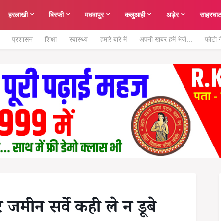
हरलाखी
बिस्फी
मधवापुर
कलुआही
अड़ेर
साहरघा
प्रशासन
शिक्षा
स्वास्थ्य
हमारे बारे में
अपनी खबर हमें भेजें...
फोटो ग
र जमीन सर्वे कही ले न डूबे