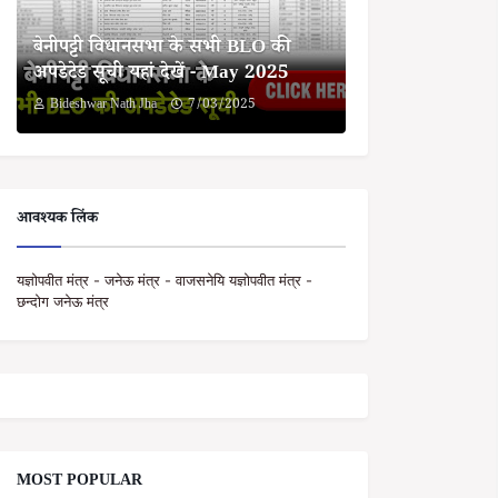
बेनीपट्टी विधानसभा के सभी BLO की
अपडेटेड सूची यहां देखें - May 2025
Bideshwar Nath Jha
7/03/2025
आवश्यक लिंक
यज्ञोपवीत मंत्र - जनेऊ मंत्र - वाजसनेयि यज्ञोपवीत मंत्र -
छन्दोग जनेऊ मंत्र
MOST POPULAR