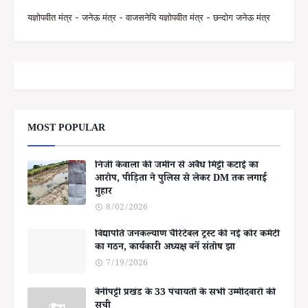
यज्ञोपवीत मंत्र - जनेऊ मंत्र - वाजसनेयि यज्ञोपवीत मंत्र - छन्दोग जनेऊ मंत्र
MOST POPULAR
निजी केवाला की जमीन से अवैध मिट्टी कटाई का
आरोप, पीड़िता ने पुलिस से लेकर DM तक लगाई
गुहार
8/02/2026
विद्यापति जनकल्याण चैरिटेबल ट्रस्ट की नई कोर कमेटी
का गठन, कार्यकारी अध्यक्ष बनें संतोष झा
7/19/2026
बेनीपट्टी प्रखंड के 33 पंचायतों के सभी उम्मीदवारों की
सूची