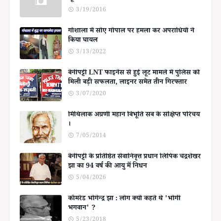
3/19/2016
गोशाला में सोए गोपाल पर हमला कर अपराधियों ने
किया घायल
3/13/2022
बेनीपट्टी LNT फाइनेंस से हुई लूट मामले में पुलिस को
मिली बड़ी सफलता, लाइनर समेत तीन गिरफ्तार
3/07/2020
मिथिलाक अग्रणी महान बिभूति सब के संक्षिप्त परिचय
।
7/05/2014
बेनीपट्टी के प्रतिष्ठित सेवानिवृत्त प्रधान लिपिक चंद्रशेखर
झा का 94 वर्ष की आयु में निधन
5/04/2026
कॉमरेड भोगेन्द्र झा : लोग क्यों कहते थे 'भोगी
भगवान' ?
5/23/2018