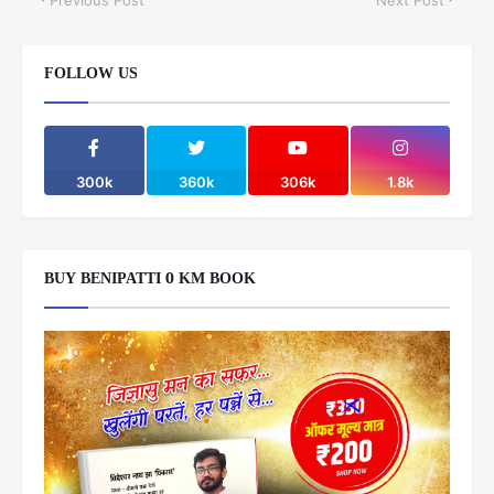
FOLLOW US
300k
360k
306k
1.8k
BUY BENIPATTI 0 KM BOOK