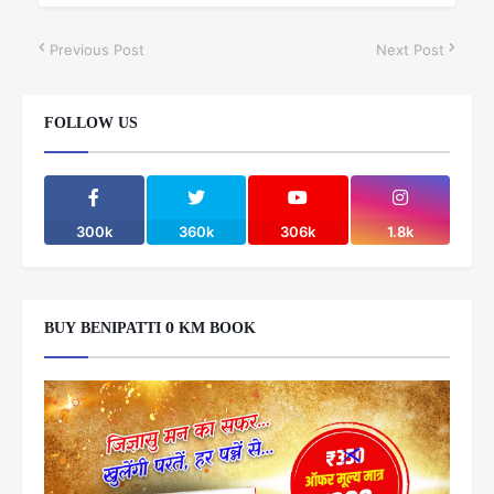
Previous Post
Next Post
FOLLOW US
300k
360k
306k
1.8k
BUY BENIPATTI 0 KM BOOK