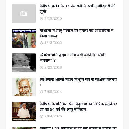
बेनीपट्टी प्रखंड के 33 पंचायतों के सभी उम्मीदवारों की
सूची
3/19/2016
गोशाला में सोए गोपाल पर हमला कर अपराधियों ने
किया घायल
3/13/2022
कॉमरेड भोगेन्द्र झा : लोग क्यों कहते थे 'भोगी
भगवान' ?
5/23/2018
मिथिलाक अग्रणी महान बिभूति सब के संक्षिप्त परिचय
।
7/05/2014
बेनीपट्टी के प्रतिष्ठित सेवानिवृत्त प्रधान लिपिक चंद्रशेखर
झा का 94 वर्ष की आयु में निधन
5/04/2026