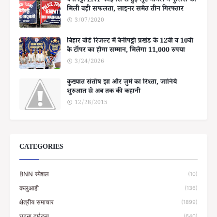
बेनीपट्टी LNT फाइनेंस से हुई लूट मामले में पुलिस को
मिली बड़ी सफलता, लाइनर समेत तीन गिरफ्तार
3/07/2020
बिहार बोर्ड रिजल्ट में बेनीपट्टी प्रखंड के 12वीं व 10वीं
के टॉपर का होगा सम्मान, मिलेगा 11,000 रुपया
3/24/2026
कुख्यात संतोष झा और जुर्म का रिश्ता, जानिये
शुरुआत से अब तक की कहानी
12/28/2015
CATEGORIES
BNN स्पेशल
(10)
कलुआही
(136)
क्षेत्रीय समाचार
(1899)
घटना दुर्घटना
(640)