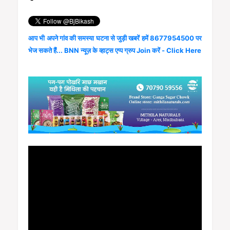
आप भी अपने गांव की समस्या घटना से जुड़ी खबरें हमें 8677954500 पर
भेज सकते हैं... BNN न्यूज़ के व्हाट्स एप्प ग्रुप Join करें - Click Here