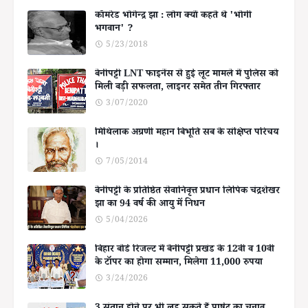
कॉमरेड भोगेन्द्र झा : लोग क्यों कहते थे 'भोगी
भगवान' ?
5/23/2018
बेनीपट्टी LNT फाइनेंस से हुई लूट मामले में पुलिस को
मिली बड़ी सफलता, लाइनर समेत तीन गिरफ्तार
3/07/2020
मिथिलाक अग्रणी महान बिभूति सब के संक्षिप्त परिचय
।
7/05/2014
बेनीपट्टी के प्रतिष्ठित सेवानिवृत्त प्रधान लिपिक चंद्रशेखर
झा का 94 वर्ष की आयु में निधन
5/04/2026
बिहार बोर्ड रिजल्ट में बेनीपट्टी प्रखंड के 12वीं व 10वीं
के टॉपर का होगा सम्मान, मिलेगा 11,000 रुपया
3/24/2026