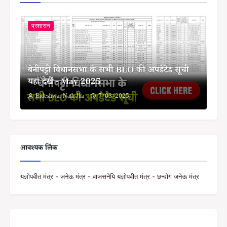
प्रशासन
बेनीपट्टी विधानसभा के सभी BLO की अपडेटेड सूची
यहां देखें - May 2025
Bideshwar Nath Jha
7/03/2025
आवश्यक लिंक
यज्ञोपवीत मंत्र - जनेऊ मंत्र - वाजसनेयि यज्ञोपवीत मंत्र - छन्दोग जनेऊ मंत्र