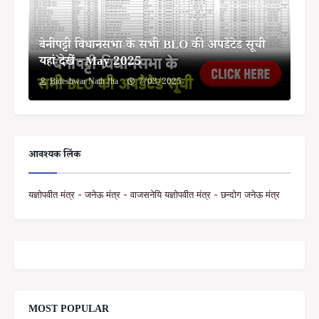
बेनीपट्टी विधानसभा के सभी BLO की अपडेटेड सूची
यहां देखें - May 2025
Bideshwar Nath Jha
7/03/2025
आवश्यक लिंक
यज्ञोपवीत मंत्र - जनेऊ मंत्र - वाजसनेयि यज्ञोपवीत मंत्र - छन्दोग जनेऊ मंत्र
MOST POPULAR