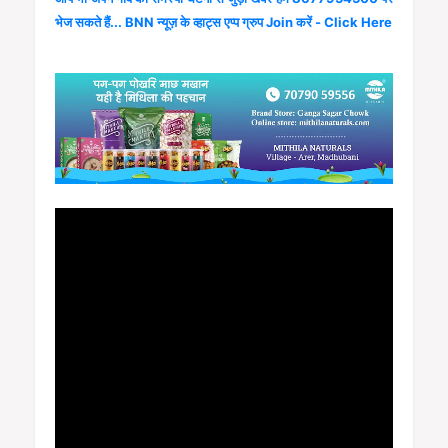
भेज सकते हैं... BNN न्यूज़ के व्हाट्स एप्प ग्रुप Join करें - Click Here