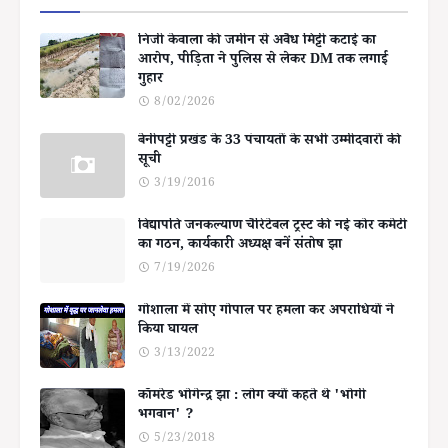
निजी केवाला की जमीन से अवैध मिट्टी कटाई का
आरोप, पीड़िता ने पुलिस से लेकर DM तक लगाई
गुहार
8/02/2026
बेनीपट्टी प्रखंड के 33 पंचायतों के सभी उम्मीदवारों की
सूची
3/19/2016
विद्यापति जनकल्याण चैरिटेबल ट्रस्ट की नई कोर कमेटी
का गठन, कार्यकारी अध्यक्ष बनें संतोष झा
7/19/2026
गोशाला में सोए गोपाल पर हमला कर अपराधियों ने
किया घायल
3/13/2022
कॉमरेड भोगेन्द्र झा : लोग क्यों कहते थे 'भोगी
भगवान' ?
5/23/2018