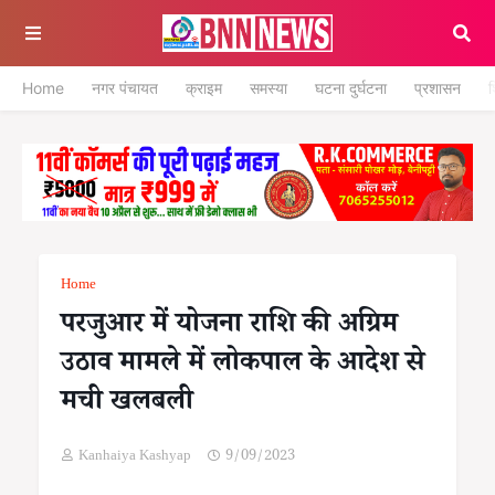
Home
नगर पंचायत
क्राइम
समस्या
घटना दुर्घटना
प्रशासन
श
Home
परजुआर में योजना राशि की अग्रिम
उठाव मामले में लोकपाल के आदेश से
मची खलबली
Kanhaiya Kashyap
9/09/2023