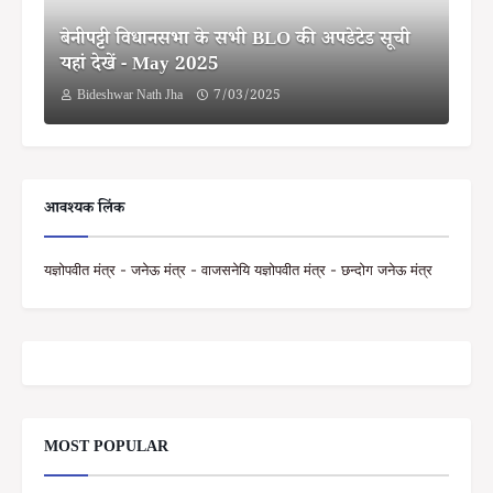
बेनीपट्टी विधानसभा के सभी BLO की अपडेटेड सूची
यहां देखें - May 2025
Bideshwar Nath Jha
7/03/2025
आवश्यक लिंक
यज्ञोपवीत मंत्र - जनेऊ मंत्र - वाजसनेयि यज्ञोपवीत मंत्र - छन्दोग जनेऊ मंत्र
MOST POPULAR