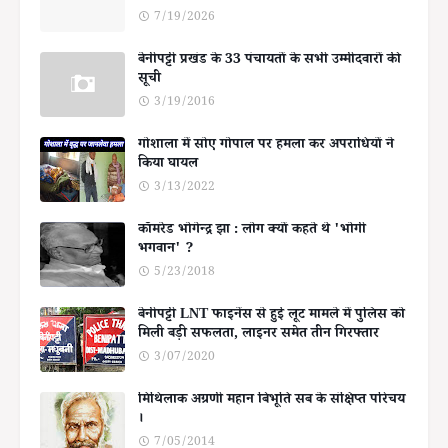
7/19/2026
बेनीपट्टी प्रखंड के 33 पंचायतों के सभी उम्मीदवारों की
सूची
3/19/2016
गोशाला में सोए गोपाल पर हमला कर अपराधियों ने
किया घायल
3/13/2022
कॉमरेड भोगेन्द्र झा : लोग क्यों कहते थे 'भोगी
भगवान' ?
5/23/2018
बेनीपट्टी LNT फाइनेंस से हुई लूट मामले में पुलिस को
मिली बड़ी सफलता, लाइनर समेत तीन गिरफ्तार
3/07/2020
मिथिलाक अग्रणी महान बिभूति सब के संक्षिप्त परिचय
।
7/05/2014