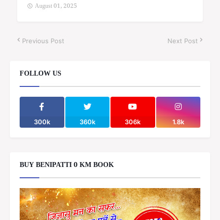
August 01, 2025
Previous Post
Next Post
FOLLOW US
300k
360k
306k
1.8k
BUY BENIPATTI 0 KM BOOK