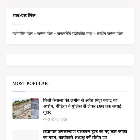
आवश्यक लिंक
यज्ञोपवीत मंत्र - जनेऊ मंत्र - वाजसनेयि यज्ञोपवीत मंत्र - छन्दोग जनेऊ मंत्र
MOST POPULAR
निजी केवाला की जमीन से अवैध मिट्टी कटाई का
आरोप, पीड़िता ने पुलिस से लेकर DM तक लगाई
गुहार
8/02/2026
विद्यापति जनकल्याण चैरिटेबल ट्रस्ट की नई कोर कमेटी
का गठन, कार्यकारी अध्यक्ष बनें संतोष झा