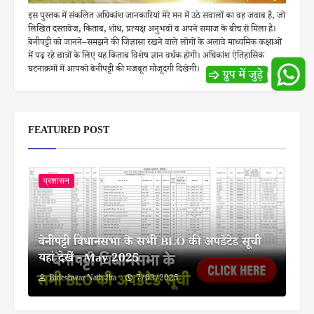
इस पुस्तक में संकलित अधिकांश जानकारियां मेरे मन में उठे सवालों का वह जवाब है, जो
लिखित दस्तावेज, किताब, शोध, प्रत्यक्ष अनुभवों व अपने समाज के बीच से मिला है।
बेनीपट्टी को जानने–समझने की जिज्ञासा रखने वाले लोगों के अलावे माध्यमिक कक्षाओं
में पढ़ रहे छात्रों के लिए यह किताब विशेष ज्ञान वर्धक होगी। अधिकांश ऐतिहासिक
घटनाक्रमों में आपको बेनीपट्टी की मजबूत मौजूदगी दिखेगी।
FEATURED POST
प्रशासन
बेनीपट्टी विधानसभा के सभी BLO की अपडेटेड सूची
यहां देखें - May 2025
Bideshwar Nath Jha
7/03/2025