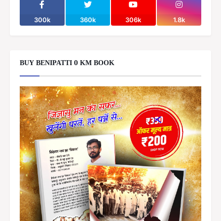
300k
360k
306k
1.8k
BUY BENIPATTI 0 KM BOOK