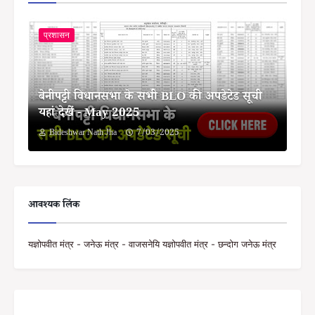
प्रशासन
बेनीपट्टी विधानसभा के सभी BLO की अपडेटेड सूची
यहां देखें - May 2025
Bideshwar Nath Jha
7/03/2025
आवश्यक लिंक
यज्ञोपवीत मंत्र - जनेऊ मंत्र - वाजसनेयि यज्ञोपवीत मंत्र - छन्दोग जनेऊ मंत्र