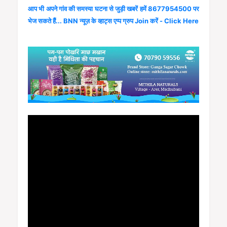
आप भी अपने गांव की समस्या घटना से जुड़ी खबरें हमें 8677954500 पर
भेज सकते हैं... BNN न्यूज़ के व्हाट्स एप्प ग्रुप Join करें - Click Here