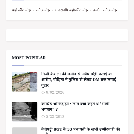
यज्ञोपवीत मंत्र - जनेऊ मंत्र - वाजसनेयि यज्ञोपवीत मंत्र - छन्दोग जनेऊ मंत्र
MOST POPULAR
निजी केवाला की जमीन से अवैध मिट्टी कटाई का
आरोप, पीड़िता ने पुलिस से लेकर DM तक लगाई
गुहार
8/02/2026
कॉमरेड भोगेन्द्र झा : लोग क्यों कहते थे 'भोगी
भगवान' ?
5/23/2018
बेनीपट्टी प्रखंड के 33 पंचायतों के सभी उम्मीदवारों की