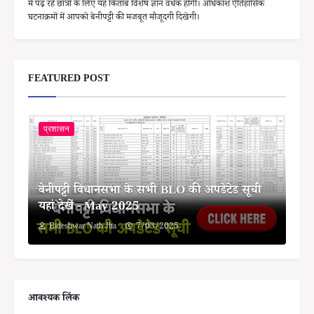
में पढ़ रहे छात्रों के लिए यह किताब विशेष ज्ञान वर्धक होगी। अधिकांश ऐतिहासिक
घटनाक्रमों में आपको बेनीपट्टी की मजबूत मौजूदगी दिखेगी।
FEATURED POST
प्रशासन
बेनीपट्टी विधानसभा के सभी BLO की अपडेटेड सूची
यहां देखें - May 2025
Bideshwar Nath Jha
7/03/2025
आवश्यक लिंक