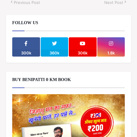
Previous Post
Next Post
FOLLOW US
300k
360k
306k
1.8k
BUY BENIPATTI 0 KM BOOK