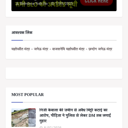
Bideshwar Nath Jha
7/03/2025
आवश्यक लिंक
यज्ञोपवीत मंत्र - जनेऊ मंत्र - वाजसनेयि यज्ञोपवीत मंत्र - छन्दोग जनेऊ मंत्र
MOST POPULAR
निजी केवाला की जमीन से अवैध मिट्टी कटाई का
आरोप, पीड़िता ने पुलिस से लेकर DM तक लगाई
गुहार