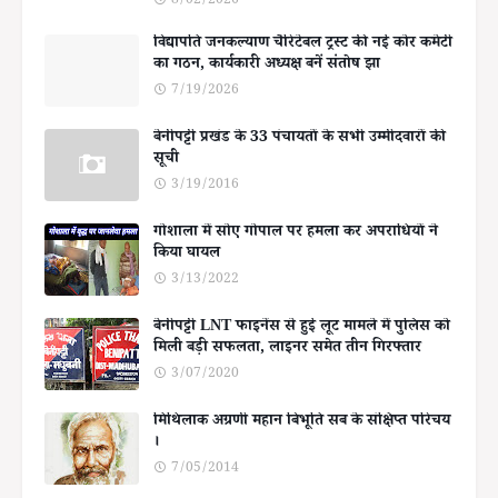
8/02/2026
विद्यापति जनकल्याण चैरिटेबल ट्रस्ट की नई कोर कमेटी
का गठन, कार्यकारी अध्यक्ष बनें संतोष झा
7/19/2026
बेनीपट्टी प्रखंड के 33 पंचायतों के सभी उम्मीदवारों की
सूची
3/19/2016
गोशाला में सोए गोपाल पर हमला कर अपराधियों ने
किया घायल
3/13/2022
बेनीपट्टी LNT फाइनेंस से हुई लूट मामले में पुलिस को
मिली बड़ी सफलता, लाइनर समेत तीन गिरफ्तार
3/07/2020
मिथिलाक अग्रणी महान बिभूति सब के संक्षिप्त परिचय
।
7/05/2014