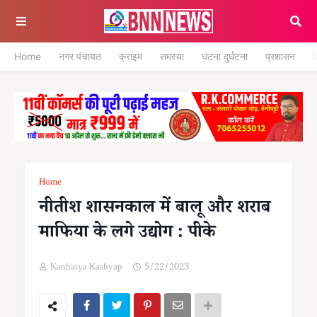
Home
नगर पंचायत
क्राइम
समस्या
घटना दुर्घटना
प्रशासन
श
Home
नीतीश शासनकाल में बालू और शराब
माफिया के लगे उद्योग : पीके
Kanhaiya Kashyap
5/22/2023