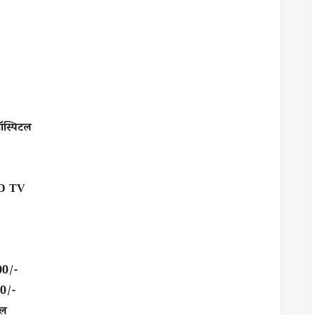
 हॉस्पिटल
LED TV
00/-
00/-
इल