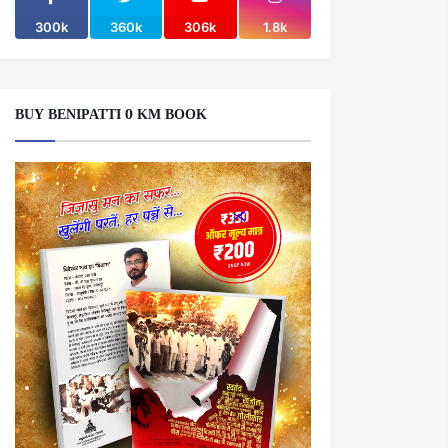
300k
360k
306k
1.8k
BUY BENIPATTI 0 KM BOOK