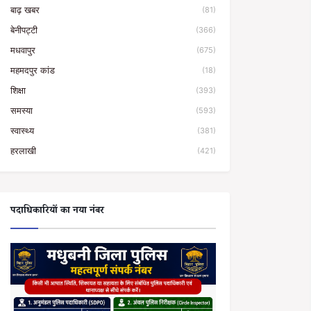
बाढ़ खबर
(81)
बेनीपट्टी
(366)
मधवापुर
(675)
महमदपुर कांड
(18)
शिक्षा
(393)
समस्या
(593)
स्वास्थ्य
(381)
हरलाखी
(421)
पदाधिकारियों का नया नंबर