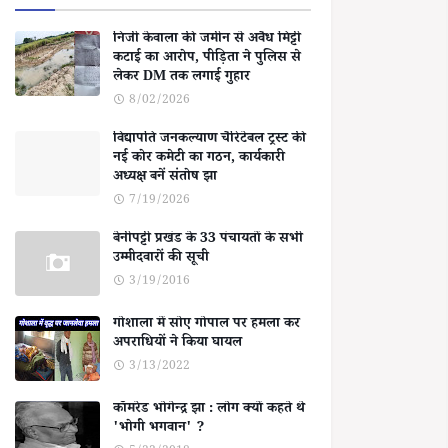
निजी केवाला की जमीन से अवैध मिट्टी
कटाई का आरोप, पीड़िता ने पुलिस से
लेकर DM तक लगाई गुहार
8/02/2026
विद्यापति जनकल्याण चैरिटेबल ट्रस्ट की
नई कोर कमेटी का गठन, कार्यकारी
अध्यक्ष बनें संतोष झा
7/19/2026
बेनीपट्टी प्रखंड के 33 पंचायतों के सभी
उम्मीदवारों की सूची
3/19/2016
गोशाला में सोए गोपाल पर हमला कर
अपराधियों ने किया घायल
3/13/2022
कॉमरेड भोगेन्द्र झा : लोग क्यों कहते थे
'भोगी भगवान' ?