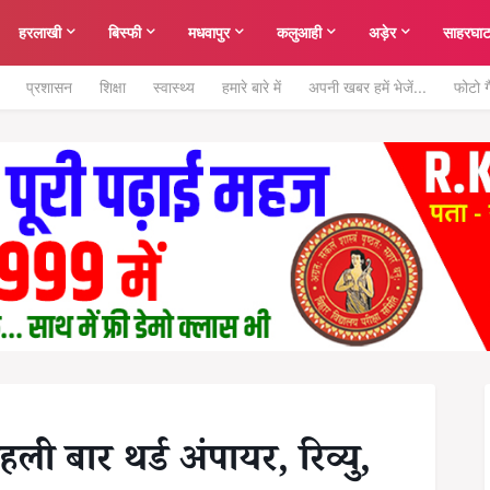
हरलाखी
बिस्फी
मधवापुर
कलुआही
अड़ेर
साहरघा
प्रशासन
शिक्षा
स्वास्थ्य
हमारे बारे में
अपनी खबर हमें भेजें...
फोटो ग
पहली बार थर्ड अंपायर, रिव्यु,