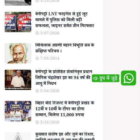
5/23/2018
बेनीपट्टी LNT फाइनेंस से हुई लूट
मामले में पुलिस को मिली बड़ी
सफलता, लाइनर समेत तीन गिरफ्तार
3/07/2020
मिथिलाक अग्रणी महान बिभूति सब के
संक्षिप्त परिचय ।
7/05/2014
बेनीपट्टी के प्रतिष्ठित सेवानिवृत्त प्रधान
लिपिक चंद्रशेखर झा का 94 वर्ष की
आयु में निधन
5/04/2026
बिहार बोर्ड रिजल्ट में बेनीपट्टी प्रखंड के
12वीं व 10वीं के टॉपर का होगा
सम्मान, मिलेगा 11,000 रुपया
3/24/2026
कुख्यात संतोष झा और जुर्म का रिश्ता,