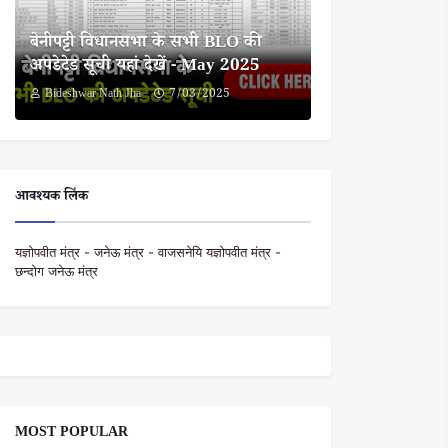
बेनीपट्टी विधानसभा के सभी BLO की
अपडेटेड सूची यहां देखें - May 2025
Bideshwar Nath Jha
7/03/2025
आवश्यक लिंक
यज्ञोपवीत मंत्र - जनेऊ मंत्र - वाजसनेयि यज्ञोपवीत मंत्र -
छन्दोग जनेऊ मंत्र
MOST POPULAR