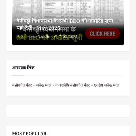
बेनीपट्टी विधानसभा के सभी BLO की अपडेटेड सूची
यहां देखें - May 2025
Bideshwar Nath Jha
7/03/2025
आवश्यक लिंक
यज्ञोपवीत मंत्र - जनेऊ मंत्र - वाजसनेयि यज्ञोपवीत मंत्र - छन्दोग जनेऊ मंत्र
MOST POPULAR