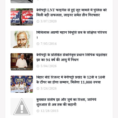
बेनीपट्टी LNT फाइनेंस से हुई लूट मामले में पुलिस को
मिली बड़ी सफलता, लाइनर समेत तीन गिरफ्तार
3/07/2020
मिथिलाक अग्रणी महान बिभूति सब के संक्षिप्त परिचय
।
7/05/2014
बेनीपट्टी के प्रतिष्ठित सेवानिवृत्त प्रधान लिपिक चंद्रशेखर
झा का 94 वर्ष की आयु में निधन
5/04/2026
बिहार बोर्ड रिजल्ट में बेनीपट्टी प्रखंड के 12वीं व 10वीं
के टॉपर का होगा सम्मान, मिलेगा 11,000 रुपया
3/24/2026
कुख्यात संतोष झा और जुर्म का रिश्ता, जानिये
शुरुआत से अब तक की कहानी
12/28/2015