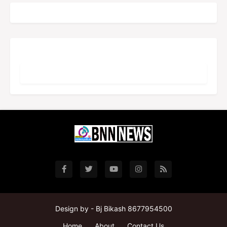
Design by -
Bj Bikash 8677954500
Home
About
Contact Us