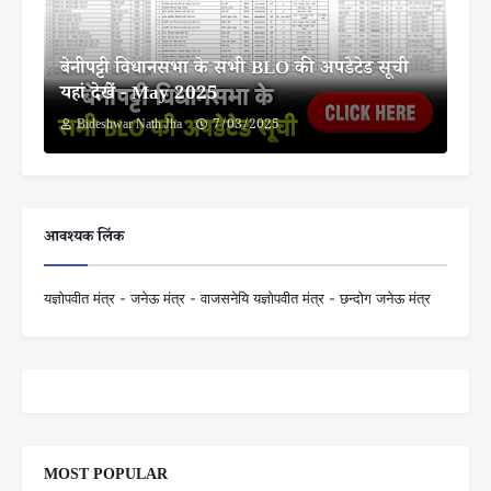
बेनीपट्टी विधानसभा के सभी BLO की अपडेटेड सूची
यहां देखें - May 2025
Bideshwar Nath Jha
7/03/2025
आवश्यक लिंक
यज्ञोपवीत मंत्र - जनेऊ मंत्र - वाजसनेयि यज्ञोपवीत मंत्र - छन्दोग जनेऊ मंत्र
MOST POPULAR