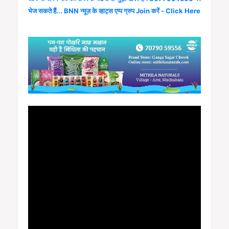
भेज सकते हैं... BNN न्यूज़ के व्हाट्स एप्प ग्रुप Join करें - Click Here