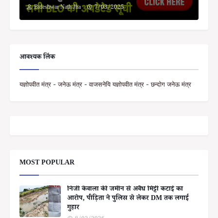
Bideshwar Nath Jha
7/03/2025
आवश्यक लिंक
यज्ञोपवीत मंत्र - जनेऊ मंत्र - वाजसनेयि यज्ञोपवीत मंत्र - छन्दोग जनेऊ मंत्र
MOST POPULAR
निजी केवाला की जमीन से अवैध मिट्टी कटाई का
आरोप, पीड़िता ने पुलिस से लेकर DM तक लगाई
गुहार