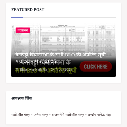
FEATURED POST
प्रशासन
बेनीपट्टी विधानसभा के सभी BLO की अपडेटेड सूची
यहां देखें - May 2025
Bideshwar Nath Jha
7/03/2025
आवश्यक लिंक
यज्ञोपवीत मंत्र - जनेऊ मंत्र - वाजसनेयि यज्ञोपवीत मंत्र - छन्दोग जनेऊ मंत्र