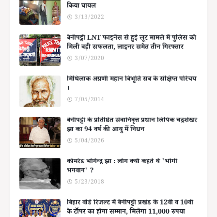
किया घायल
3/13/2022
बेनीपट्टी LNT फाइनेंस से हुई लूट मामले में पुलिस को
मिली बड़ी सफलता, लाइनर समेत तीन गिरफ्तार
3/07/2020
मिथिलाक अग्रणी महान बिभूति सब के संक्षिप्त परिचय
।
7/05/2014
बेनीपट्टी के प्रतिष्ठित सेवानिवृत्त प्रधान लिपिक चंद्रशेखर
झा का 94 वर्ष की आयु में निधन
5/04/2026
कॉमरेड भोगेन्द्र झा : लोग क्यों कहते थे 'भोगी
भगवान' ?
5/23/2018
बिहार बोर्ड रिजल्ट में बेनीपट्टी प्रखंड के 12वीं व 10वीं
के टॉपर का होगा सम्मान, मिलेगा 11,000 रुपया