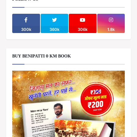
FOLLOW US
300k
360k
306k
1.8k
BUY BENIPATTI 0 KM BOOK