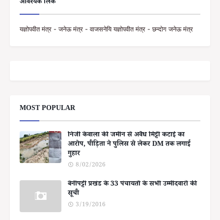
आवश्यक लिंक
यज्ञोपवीत मंत्र - जनेऊ मंत्र - वाजसनेयि यज्ञोपवीत मंत्र - छन्दोग जनेऊ मंत्र
MOST POPULAR
निजी केवाला की जमीन से अवैध मिट्टी कटाई का
आरोप, पीड़िता ने पुलिस से लेकर DM तक लगाई
गुहार
8/02/2026
बेनीपट्टी प्रखंड के 33 पंचायतों के सभी उम्मीदवारों की
सूची
3/19/2016