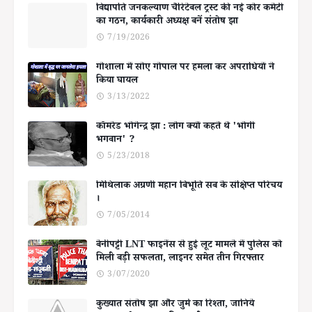
विद्यापति जनकल्याण चैरिटेबल ट्रस्ट की नई कोर कमेटी
का गठन, कार्यकारी अध्यक्ष बनें संतोष झा
7/19/2026
गोशाला में सोए गोपाल पर हमला कर अपराधियों ने
किया घायल
3/13/2022
कॉमरेड भोगेन्द्र झा : लोग क्यों कहते थे 'भोगी
भगवान' ?
5/23/2018
मिथिलाक अग्रणी महान बिभूति सब के संक्षिप्त परिचय
।
7/05/2014
बेनीपट्टी LNT फाइनेंस से हुई लूट मामले में पुलिस को
मिली बड़ी सफलता, लाइनर समेत तीन गिरफ्तार
3/07/2020
कुख्यात संतोष झा और जुर्म का रिश्ता, जानिये