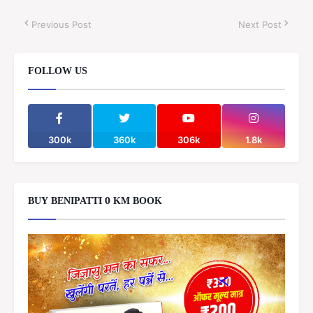
Previous Post
Next Post
FOLLOW US
300k
360k
306k
1.8k
BUY BENIPATTI 0 KM BOOK