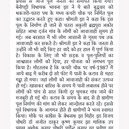
प्रयास से आज पूल जनता को समर्पित किया गया।
बेनीपट्टी विधायक भावना झा ने ये बातें बुद्धवार को
धकजरी-चतरा पथ के मध्य कचरी चौक पर निर्मित पूल
का उद्घाटन करते हुए कहा। श्रीमती झा ने कहा कि इस
पूल के निर्माण हो जाने से चतरा अकुली ब्रह्मपुरा अकौर
सहित आधा दर्जन गांव के लोगों को आवाजाही सुगम हो
गई। अब बरसात में भी लोग आसानी से मुख्य पथ तक
आवाजाही कर सकते है। श्रीमती झा ने कहा कि जनता से
उन्होंने जो भी वादें किए हर वादे को हर हाल में पूर्ण किया
है। विकास के लिए जो भी सड़क व पूल-पुलियों का
आश्वासन लोगों को दिया, हर योजना को लगभग पूरा
किया है। गौरतलब है कि कचरी चौक पर वर्ष-1987 में
आये बाढ़ में करीब दौ सौ फीट में पानी के कटाव से गहरा
गड्ढा हो गया। जहां लोगों को आवाजाही की संकट उत्पन्न
हो गई। खासकर बारिश के समय में पानी लबालब होने पर
लोगों को पांच से सात किमी दूर घुमकर गांव जाने की
मजबूरी हो गई थी। कटाव के समय के बाद से ही ग्रामीण
पूल निर्माण की मांग को लेकर आन्दोलन करते रहे। इससे
पूर्व विधायक के आगमन होते ही ग्रामीणों ने भव्य स्वागत
किया। मौके पर कांग्रेस के बैधनाथ झा मिहीर झा विजय
चौधरी डॉ अजीत ठाकुर कृष्ण कुमार झा मालिक उप
प्रमुख अशोक कुमार चौधरी पूर्णेंन्दू कुमार झा प्रवीण झा