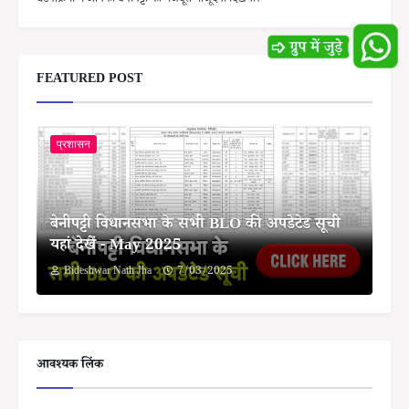
घटनाक्रमों में आपको बेनीपट्टी की मजबूत मौजूदगी दिखेगी।
FEATURED POST
प्रशासन
बेनीपट्टी विधानसभा के सभी BLO की अपडेटेड सूची
यहां देखें - May 2025
Bideshwar Nath Jha
7/03/2025
आवश्यक लिंक