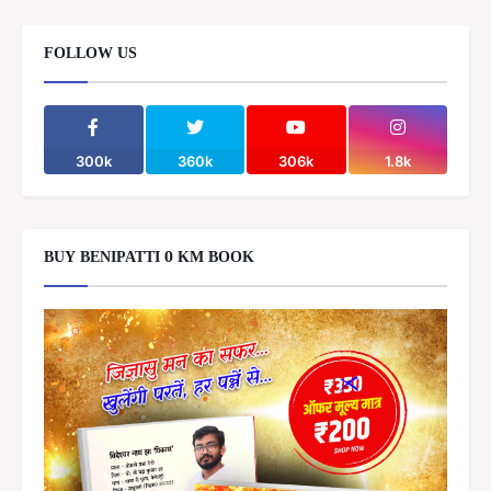
FOLLOW US
300k
360k
306k
1.8k
BUY BENIPATTI 0 KM BOOK