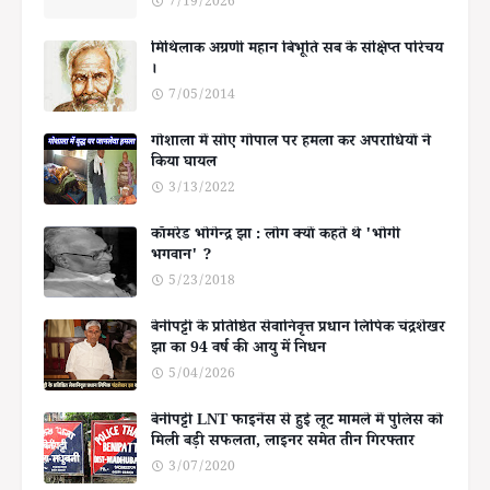
7/19/2026
मिथिलाक अग्रणी महान बिभूति सब के संक्षिप्त परिचय
।
7/05/2014
गोशाला में सोए गोपाल पर हमला कर अपराधियों ने
किया घायल
3/13/2022
कॉमरेड भोगेन्द्र झा : लोग क्यों कहते थे 'भोगी
भगवान' ?
5/23/2018
बेनीपट्टी के प्रतिष्ठित सेवानिवृत्त प्रधान लिपिक चंद्रशेखर
झा का 94 वर्ष की आयु में निधन
5/04/2026
बेनीपट्टी LNT फाइनेंस से हुई लूट मामले में पुलिस को
मिली बड़ी सफलता, लाइनर समेत तीन गिरफ्तार
3/07/2020