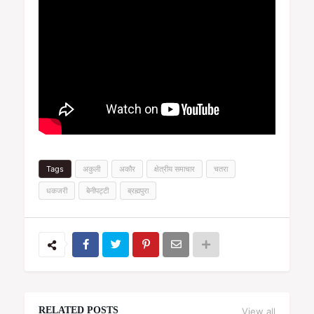
Tags
अकुली
अकौर
क्षेत्रीय समाचार
चतरा
धकजरी
बेनीपट्टी
ब्रह्मपुरा
RELATED POSTS
View all