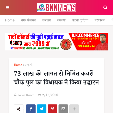
Home
नगर पंचायत
क्राइम
समस्या
घटना दुर्घटना
प्रशासन
श
Home
अकुली
73 लाख की लागत से निर्मित कचरी
चौक पूल का विधायक ने किया उद्घाटन
News Room
2/12/2020