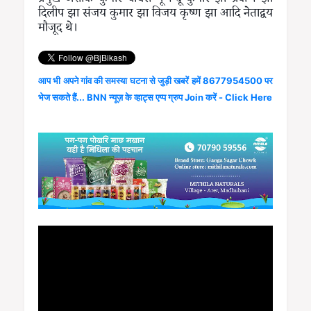
दिलीप झा संजय कुमार झा विजय कृष्ण झा आदि नेताद्वय
मौजूद थे।
आप भी अपने गांव की समस्या घटना से जुड़ी खबरें हमें 8677954500 पर
भेज सकते हैं... BNN न्यूज़ के व्हाट्स एप्प ग्रुप Join करें - Click Here