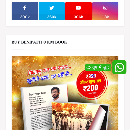
300k
360k
306k
1.8k
BUY BENIPATTI 0 KM BOOK