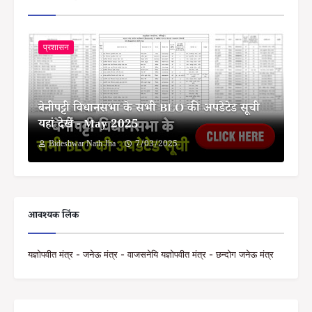
प्रशासन
बेनीपट्टी विधानसभा के सभी BLO की अपडेटेड सूची
यहां देखें - May 2025
Bideshwar Nath Jha
7/03/2025
आवश्यक लिंक
यज्ञोपवीत मंत्र - जनेऊ मंत्र - वाजसनेयि यज्ञोपवीत मंत्र - छन्दोग जनेऊ मंत्र