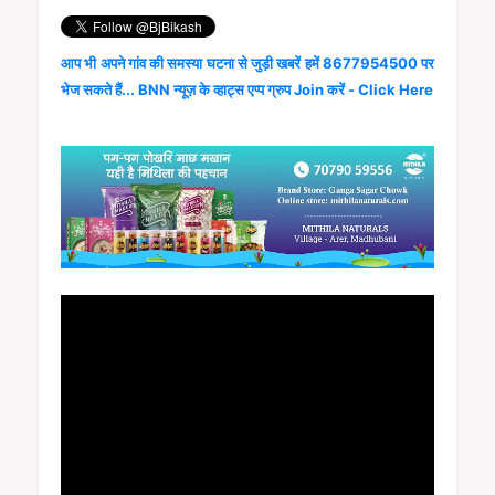
आप भी अपने गांव की समस्या घटना से जुड़ी खबरें हमें 8677954500 पर
भेज सकते हैं... BNN न्यूज़ के व्हाट्स एप्प ग्रुप Join करें - Click Here