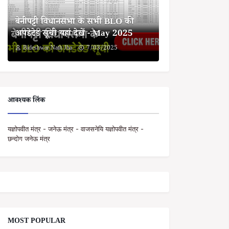
बेनीपट्टी विधानसभा के सभी BLO की
अपडेटेड सूची यहां देखें - May 2025
Bideshwar Nath Jha
7/03/2025
आवश्यक लिंक
यज्ञोपवीत मंत्र - जनेऊ मंत्र - वाजसनेयि यज्ञोपवीत मंत्र -
छन्दोग जनेऊ मंत्र
MOST POPULAR