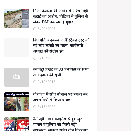
निजी केवाला की जमीन से अवैध मिट्टी
कटाई का आरोप, पीड़िता ने पुलिस से
लेकर DM तक लगाई गुहार
8/02/2026
विद्यापति जनकल्याण चैरिटेबल ट्रस्ट की
नई कोर कमेटी का गठन, कार्यकारी
अध्यक्ष बनें संतोष झा
7/19/2026
बेनीपट्टी प्रखंड के 33 पंचायतों के सभी
उम्मीदवारों की सूची
3/19/2016
गोशाला में सोए गोपाल पर हमला कर
अपराधियों ने किया घायल
3/13/2022
बेनीपट्टी LNT फाइनेंस से हुई लूट
मामले में पुलिस को मिली बड़ी