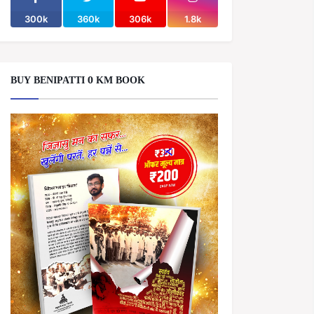
300k
360k
306k
1.8k
BUY BENIPATTI 0 KM BOOK