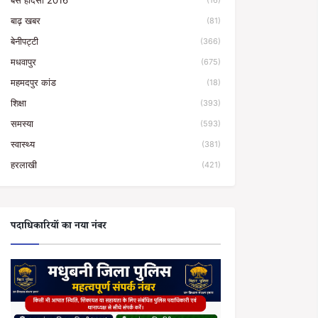
बस हादसा 2016
(16)
बाढ़ खबर
(81)
बेनीपट्टी
(366)
मधवापुर
(675)
महमदपुर कांड
(18)
शिक्षा
(393)
समस्या
(593)
स्वास्थ्य
(381)
हरलाखी
(421)
पदाधिकारियों का नया नंबर