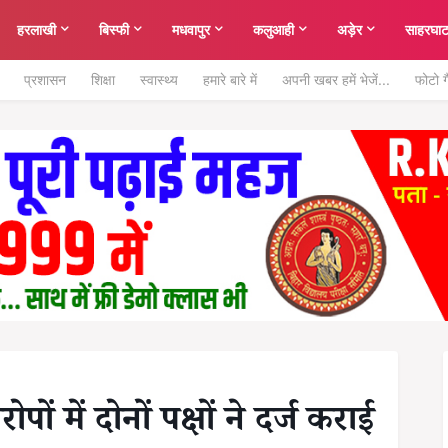
हरलाखी
बिस्फी
मधवापुर
कलुआही
अड़ेर
साहरघा
प्रशासन
शिक्षा
स्वास्थ्य
हमारे बारे में
अपनी खबर हमें भेजें...
फोटो ग
ं में दोनों पक्षों ने दर्ज कराई