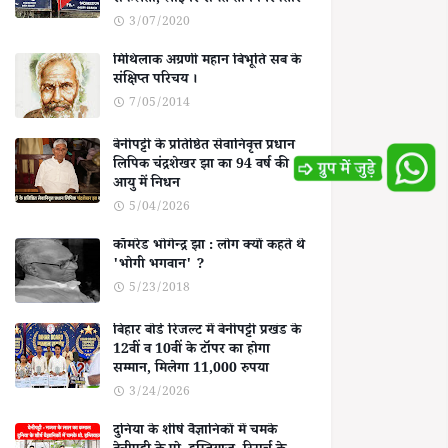
सफलता, लाइनर समेत तीन गिरफ्तार
3/07/2020
मिथिलाक अग्रणी महान बिभूति सब के
संक्षिप्त परिचय ।
7/05/2014
बेनीपट्टी के प्रतिष्ठित सेवानिवृत्त प्रधान
लिपिक चंद्रशेखर झा का 94 वर्ष की
आयु में निधन
5/04/2026
कॉमरेड भोगेन्द्र झा : लोग क्यों कहते थे
'भोगी भगवान' ?
5/23/2018
बिहार बोर्ड रिजल्ट में बेनीपट्टी प्रखंड के
12वीं व 10वीं के टॉपर का होगा
सम्मान, मिलेगा 11,000 रुपया
3/24/2026
दुनिया के शीर्ष वैज्ञानिकों में चमके