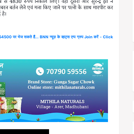
से 4830 रुपये निकाल लिए। वहीं दूसरी ओर सुरेन्द्र झा ने
न बर्तन लेने एवं मना किए जाने पर पत्नी के साथ मारपीट कर
 है।
4500 पर भेज सकते हैं... BNN न्यूज़ के व्हाट्स एप्प ग्रुप Join करें - Click