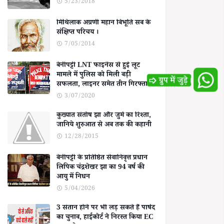
5/23/2018
मिथिलाक अग्रणी महान बिभूति सब के
संक्षिप्त परिचय ।
7/05/2014
बेनीपट्टी LNT फाइनेंस से हुई लूट
मामले में पुलिस को मिली बड़ी
सफलता, लाइनर समेत तीन गिरफ्तार
3/07/2020
कुख्यात संतोष झा और जुर्म का रिश्ता,
जानिये शुरुआत से अब तक की कहानी
12/28/2015
बेनीपट्टी के प्रतिष्ठित सेवानिवृत्त प्रधान
लिपिक चंद्रशेखर झा का 94 वर्ष की
आयु में निधन
5/04/2026
3 संतान होने पर भी लड़ सकते हैं पार्षद
का चुनाव, हाईकोर्ट ने निरस्त किया EC