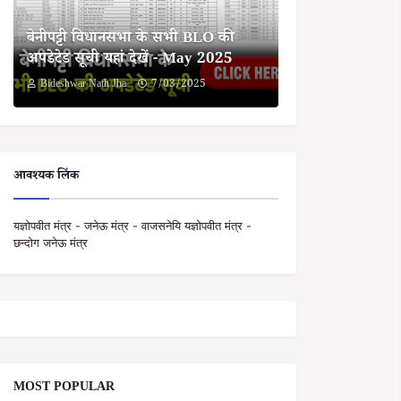
बेनीपट्टी विधानसभा के सभी BLO की
अपडेटेड सूची यहां देखें - May 2025
Bideshwar Nath Jha
7/03/2025
आवश्यक लिंक
यज्ञोपवीत मंत्र - जनेऊ मंत्र - वाजसनेयि यज्ञोपवीत मंत्र -
छन्दोग जनेऊ मंत्र
MOST POPULAR