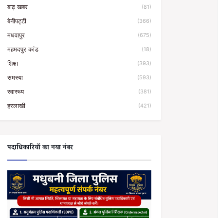
बाढ़ खबर
(81)
बेनीपट्टी
(366)
मधवापुर
(675)
महमदपुर कांड
(18)
शिक्षा
(393)
समस्या
(593)
स्वास्थ्य
(381)
हरलाखी
(421)
पदाधिकारियों का नया नंबर