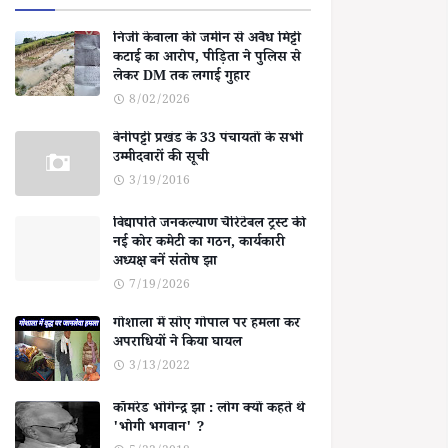
निजी केवाला की जमीन से अवैध मिट्टी
कटाई का आरोप, पीड़िता ने पुलिस से
लेकर DM तक लगाई गुहार
8/02/2026
बेनीपट्टी प्रखंड के 33 पंचायतों के सभी
उम्मीदवारों की सूची
3/19/2016
विद्यापति जनकल्याण चैरिटेबल ट्रस्ट की
नई कोर कमेटी का गठन, कार्यकारी
अध्यक्ष बनें संतोष झा
7/19/2026
गोशाला में सोए गोपाल पर हमला कर
अपराधियों ने किया घायल
3/13/2022
कॉमरेड भोगेन्द्र झा : लोग क्यों कहते थे
'भोगी भगवान' ?