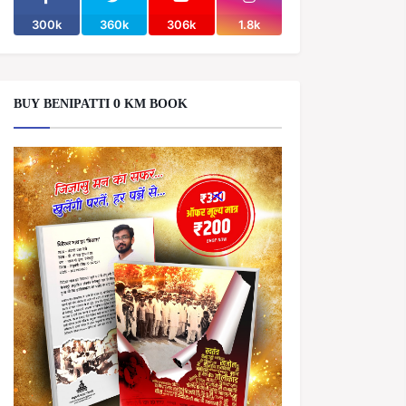
300k
360k
306k
1.8k
BUY BENIPATTI 0 KM BOOK