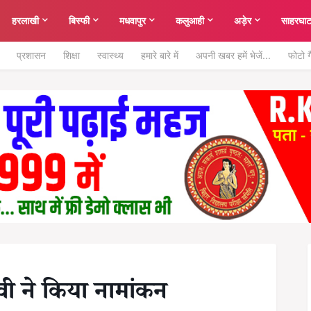
हरलाखी
बिस्फी
मधवापुर
कलुआही
अड़ेर
साहरघा
प्रशासन
शिक्षा
स्वास्थ्य
हमारे बारे में
अपनी खबर हमें भेजें...
फोटो ग
वी ने किया नामांकन