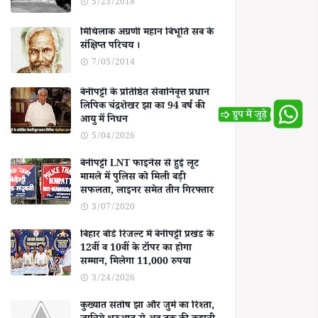
5/23/2018
मिथिलाक अग्रणी महान बिभूति सब के
संक्षिप्त परिचय ।
7/05/2014
बेनीपट्टी के प्रतिष्ठित सेवानिवृत्त प्रधान
लिपिक चंद्रशेखर झा का 94 वर्ष की
आयु में निधन
5/04/2026
बेनीपट्टी LNT फाइनेंस से हुई लूट
मामले में पुलिस को मिली बड़ी
सफलता, लाइनर समेत तीन गिरफ्तार
3/07/2020
बिहार बोर्ड रिजल्ट में बेनीपट्टी प्रखंड के
12वीं व 10वीं के टॉपर का होगा
सम्मान, मिलेगा 11,000 रुपया
3/24/2026
कुख्यात संतोष झा और जुर्म का रिश्ता,