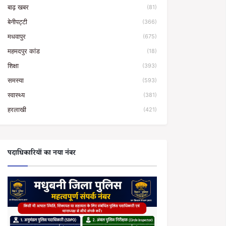
बाढ़ खबर
(81)
बेनीपट्टी
(366)
मधवापुर
(675)
महमदपुर कांड
(18)
शिक्षा
(393)
समस्या
(593)
स्वास्थ्य
(381)
हरलाखी
(421)
पदाधिकारियों का नया नंबर