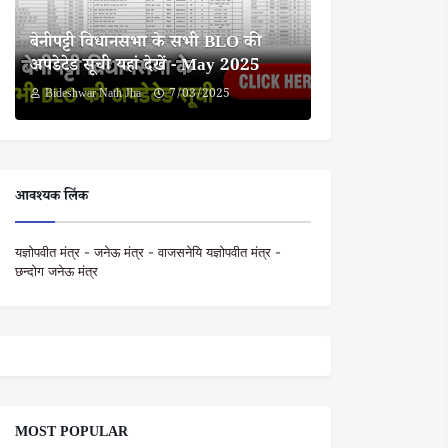
बेनीपट्टी विधानसभा के सभी BLO की
अपडेटेड सूची यहां देखें - May 2025
Bideshwar Nath Jha
7/03/2025
आवश्यक लिंक
यज्ञोपवीत मंत्र - जनेऊ मंत्र - वाजसनेयि यज्ञोपवीत मंत्र -
छन्दोग जनेऊ मंत्र
MOST POPULAR