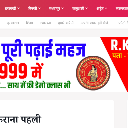
हरलाखी
बिस्फी
मधवापुर
कलुआही
अड़ेर
साहरघा
प्रशासन
शिक्षा
स्वास्थ्य
हमारे बारे में
अपनी खबर हमें भेजें...
फोटो ग
न कराना पहली