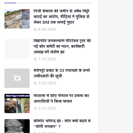
निजी केवाला की जमीन से अवैध मिट्टी
कटाई का आरोप, पीड़िता ने पुलिस से
लेकर DM तक लगाई गुहार
8/02/2026
विद्यापति जनकल्याण चैरिटेबल ट्रस्ट की
नई कोर कमेटी का गठन, कार्यकारी
अध्यक्ष बनें संतोष झा
7/19/2026
बेनीपट्टी प्रखंड के 33 पंचायतों के सभी
उम्मीदवारों की सूची
3/19/2016
गोशाला में सोए गोपाल पर हमला कर
अपराधियों ने किया घायल
3/13/2022
कॉमरेड भोगेन्द्र झा : लोग क्यों कहते थे
'भोगी भगवान' ?