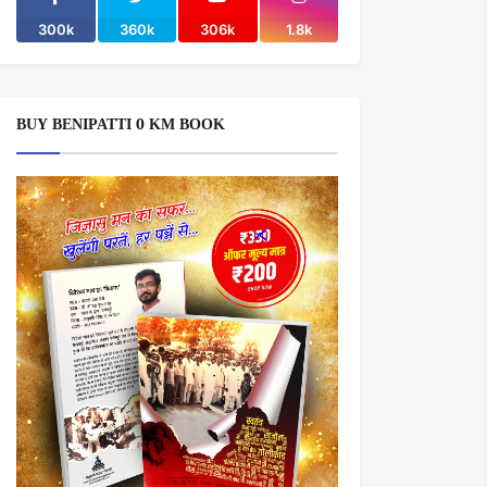
300k
360k
306k
1.8k
BUY BENIPATTI 0 KM BOOK