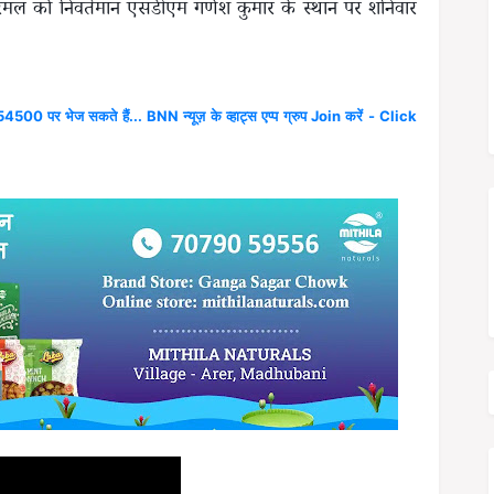
रिमल को निवर्तमान एसडीएम गणेश कुमार के स्थान पर शनिवार
4500 पर भेज सकते हैं... BNN न्यूज़ के व्हाट्स एप्प ग्रुप Join करें - Click