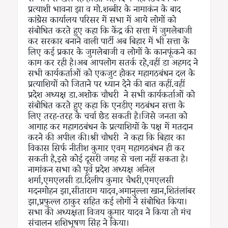
सम्मान से खेल रहे है।डा. अहमद ने महागठबंधन के
प्रत्याशी भावना झा व मो.शब्बीर के नामाकंन के बाद
कांग्रेस कार्यालय परिसर में सभा में आये लोगों को
संबोधित करते हुए कहा कि केंद्र की सत्ता में जुमलेबाजी
कर सरकार बनाने वाली पार्टी अब बिहार में भी सत्ता के
लिए कई प्रकार के जुमलेबाजी व लोगों के कानफूंकने का
काम कर रही है।अब आपलोग सतर्क रहे,वहीं डा अहमद ने
सभी कार्यकर्ताओं को एकजुट होकर महागठबंधन दल के
प्रत्याशियों को जिताने पर ध्यान देने की बात कहीं.वहीं
प्रदेश अध्यक्ष डा.अशोक चौधरी ने सभी कार्यकर्ताओं को
संबोधित करते हुए कहा कि एनडीए गठबंधन सत्ता के
लिए तरह-तरह के चर्चा छेड सकती है।जिसे जनता को
आगाह कर महागठबंधन के प्रत्याशियों के पक्ष में मतदान
करने की अपील की।श्री चौधरी ने कहा कि बिहार का
विकास सिर्फ नीतीश कुमार एवम् महागठबंधन ही कर
सकती है,इसे कोई दूसरी जगह से चला नहीं सकता है।
नामांकन सभा को पूर्व प्रदेश अध्यक्ष अनिल
शर्मा,एमएलसी डा.दिलीप कुमार चैधरी,एमएलसी
मदनमोहन झा,सीताराम यादव,अमानुल्ला खान,शितंलांबर
झा,प्रफुल्ल ठाकुर सहित कई लोगों ने संबोधित किया।
सभा की अध्यक्षता विजय कुमार यादव ने किया तो मंच
संचालन शशिभूषण सिंह ने किया।