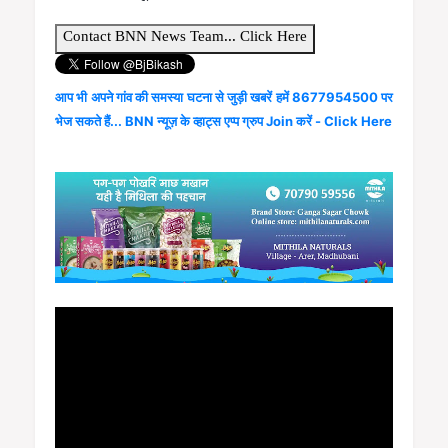
आप भी अपने गांव की समस्या घटना से जुड़ी खबरें हमें 8677954500 पर
भेज सकते हैं... BNN न्यूज़ के व्हाट्स एप्प ग्रुप Join करें - Click Here