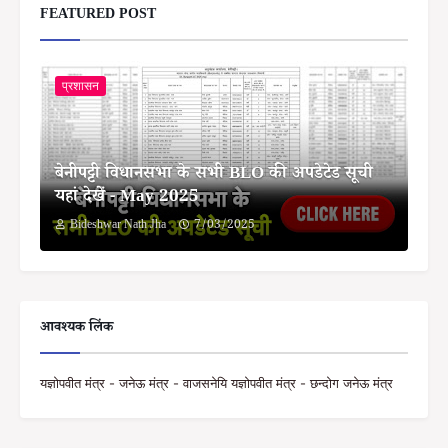
FEATURED POST
प्रशासन
बेनीपट्टी विधानसभा के सभी BLO की अपडेटेड सूची
यहां देखें - May 2025
Bideshwar Nath Jha
7/03/2025
आवश्यक लिंक
यज्ञोपवीत मंत्र - जनेऊ मंत्र - वाजसनेयि यज्ञोपवीत मंत्र - छन्दोग जनेऊ मंत्र