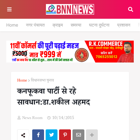
Home
नगर पंचायत
क्राइम
समस्या
घटना दुर्घटना
प्रशासन
श
Home
विधानसभा चुनाव
कनफूकवा पार्टी से रहे
सावधान:डा.शकील अहमद
News Room
10/14/2015