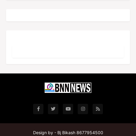
Design by -
Bj Bikash 8677954500