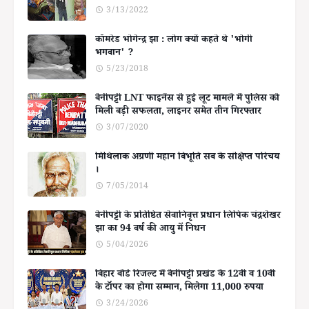
3/13/2022
कॉमरेड भोगेन्द्र झा : लोग क्यों कहते थे 'भोगी
भगवान' ?
5/23/2018
बेनीपट्टी LNT फाइनेंस से हुई लूट मामले में पुलिस को
मिली बड़ी सफलता, लाइनर समेत तीन गिरफ्तार
3/07/2020
मिथिलाक अग्रणी महान बिभूति सब के संक्षिप्त परिचय
।
7/05/2014
बेनीपट्टी के प्रतिष्ठित सेवानिवृत्त प्रधान लिपिक चंद्रशेखर
झा का 94 वर्ष की आयु में निधन
5/04/2026
बिहार बोर्ड रिजल्ट में बेनीपट्टी प्रखंड के 12वीं व 10वीं
के टॉपर का होगा सम्मान, मिलेगा 11,000 रुपया
3/24/2026