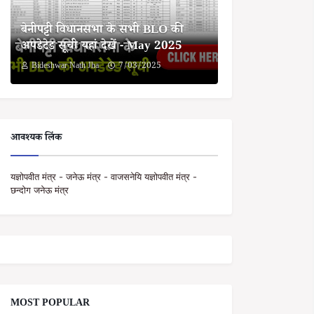
बेनीपट्टी विधानसभा के सभी BLO की
अपडेटेड सूची यहां देखें - May 2025
Bideshwar Nath Jha
7/03/2025
आवश्यक लिंक
यज्ञोपवीत मंत्र - जनेऊ मंत्र - वाजसनेयि यज्ञोपवीत मंत्र -
छन्दोग जनेऊ मंत्र
MOST POPULAR