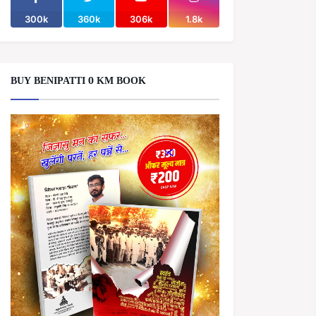
300k
360k
306k
1.8k
BUY BENIPATTI 0 KM BOOK