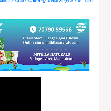
4500 पर भेज सकते हैं... BNN न्यूज़ के व्हाट्स एप्प ग्रुप Join करें - Click