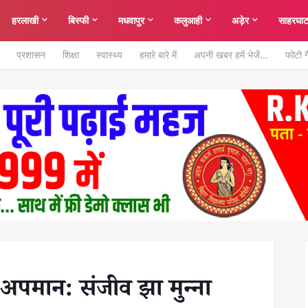
हरलाखी
बिस्फी
मधवापुर
कलुआही
अड़ेर
साहरघा
प्रशासन
शिक्षा
स्वास्थ्य
हमारे बारे में
अपनी खबर हमें भेजें...
फोटो ग
 अपमान: संजीव झा मुन्ना