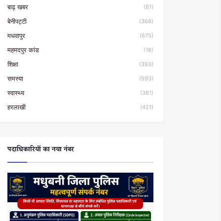
बाढ़ खबर
(81)
बेनीपट्टी
(366)
मधवापुर
(675)
महमदपुर कांड
(18)
शिक्षा
(393)
समस्या
(593)
स्वास्थ्य
(381)
हरलाखी
(421)
पदाधिकारियों का नया नंबर