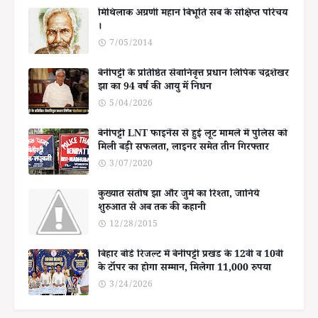
मिथिलाक अग्रणी महान बिभूति सब के संक्षिप्त परिचय
।
7/05/2014
बेनीपट्टी के प्रतिष्ठित सेवानिवृत्त प्रधान लिपिक चंद्रशेखर
झा का 94 वर्ष की आयु में निधन
5/04/2026
बेनीपट्टी LNT फाइनेंस से हुई लूट मामले में पुलिस को
मिली बड़ी सफलता, लाइनर समेत तीन गिरफ्तार
3/07/2020
कुख्यात संतोष झा और जुर्म का रिश्ता, जानिये
शुरुआत से अब तक की कहानी
12/28/2015
बिहार बोर्ड रिजल्ट में बेनीपट्टी प्रखंड के 12वीं व 10वीं
के टॉपर का होगा सम्मान, मिलेगा 11,000 रुपया
3/24/2026