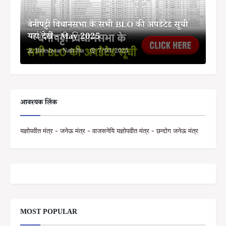
बेनीपट्टी विधानसभा के सभी BLO की अपडेटेड सूची
यहां देखें - May 2025
Bideshwar Nath Jha
7/03/2025
आवश्यक लिंक
यज्ञोपवीत मंत्र - जनेऊ मंत्र - वाजसनेयि यज्ञोपवीत मंत्र - छन्दोग जनेऊ मंत्र
MOST POPULAR