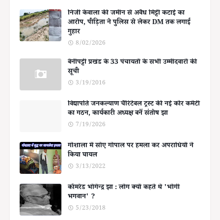
निजी केवाला की जमीन से अवैध मिट्टी कटाई का
आरोप, पीड़िता ने पुलिस से लेकर DM तक लगाई
गुहार
8/02/2026
बेनीपट्टी प्रखंड के 33 पंचायतों के सभी उम्मीदवारों की
सूची
3/19/2016
विद्यापति जनकल्याण चैरिटेबल ट्रस्ट की नई कोर कमेटी
का गठन, कार्यकारी अध्यक्ष बनें संतोष झा
7/19/2026
गोशाला में सोए गोपाल पर हमला कर अपराधियों ने
किया घायल
3/13/2022
कॉमरेड भोगेन्द्र झा : लोग क्यों कहते थे 'भोगी
भगवान' ?
5/23/2018