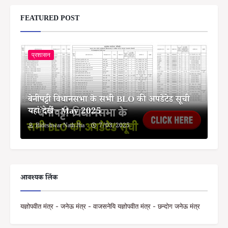
FEATURED POST
प्रशासन
बेनीपट्टी विधानसभा के सभी BLO की अपडेटेड सूची
यहां देखें - May 2025
Bideshwar Nath Jha
7/03/2025
आवश्यक लिंक
यज्ञोपवीत मंत्र - जनेऊ मंत्र - वाजसनेयि यज्ञोपवीत मंत्र - छन्दोग जनेऊ मंत्र