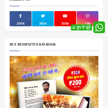
FOLLOW US
300k
360k
306k
1.8k
BUY BENIPATTI 0 KM BOOK