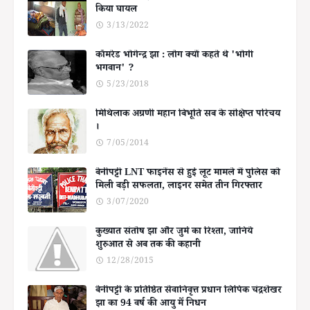
किया घायल
3/13/2022
कॉमरेड भोगेन्द्र झा : लोग क्यों कहते थे 'भोगी
भगवान' ?
5/23/2018
मिथिलाक अग्रणी महान बिभूति सब के संक्षिप्त परिचय
।
7/05/2014
बेनीपट्टी LNT फाइनेंस से हुई लूट मामले में पुलिस को
मिली बड़ी सफलता, लाइनर समेत तीन गिरफ्तार
3/07/2020
कुख्यात संतोष झा और जुर्म का रिश्ता, जानिये
शुरुआत से अब तक की कहानी
12/28/2015
बेनीपट्टी के प्रतिष्ठित सेवानिवृत्त प्रधान लिपिक चंद्रशेखर
झा का 94 वर्ष की आयु में निधन